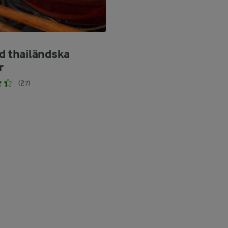
ed thailändska
r
(27)