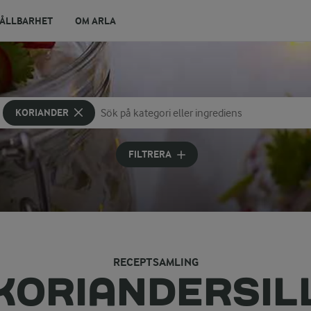
ÅLLBARHET
OM ARLA
KORIANDER
Sök på kategori eller ingrediens
Skriv in sökord för att få förslag
FILTRERA
RECEPTSAMLING
KORIANDERSIL