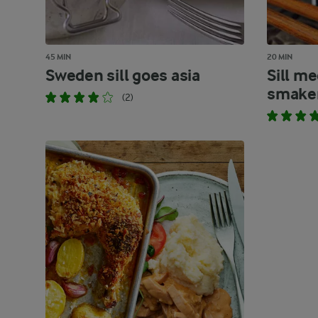
45 MIN
20 MIN
Sweden sill goes asia
Sill m
smake
(2)