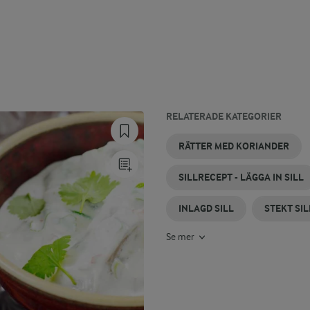
RELATERADE KATEGORIER
KORIANDERFRÖN
CHIMICHURRI
SILLSALLAD
SILLMACKA
SENAPSILL
SILL
RÄTTER MED KORIANDER
KORIANDER
OCH
POTATIS
SILLRECEPT - LÄGGA IN SILL
INLAGD SILL
STEKT SIL
Se mer