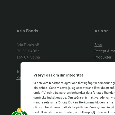
Arla Foods
Arla.se
Arla Foods AB

Start
PO BOX 4083

Recept & m
169 04  Solna
Produkter
Hälsa
Arlakadabra
Telefon:
08−789 50 00
Vi bryr oss om din integritet
Event & spo
Kontakta oss
Aktuellt
Vi och våra
6
partners lagrar och får tillgång till personuppg
din enhet . Genom att välja Jag accepterar tillåter du att s
Om Arla
under ”Vi och våra partners behandlar data för att tillhandahål
Nyheter & p
samtycke inaktiveras de. Om spårare är inaktiverade kan vis
Jobb & karri
mindre relevanta för dig. Du kan återkomma till denna meny f
Kontakta os
när som helst genom att klicka på länken Visa syften längst
ned till vänster på webbsidan, om tillämpligt]. Dina val ko