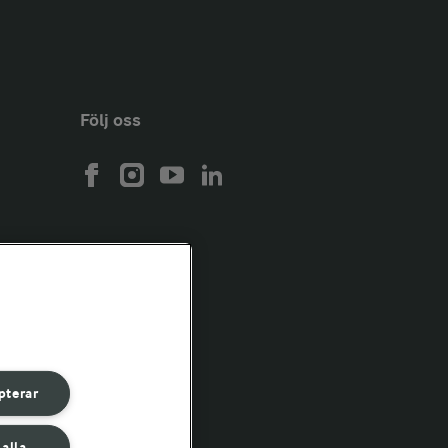
Följ oss
pterar
 alla