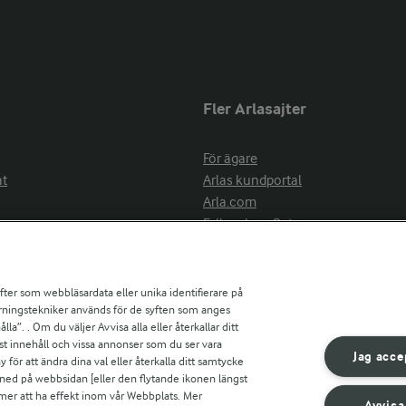
Fler Arlasajter
För ägare
at
Arlas kundportal
Arla.com
Falbygdens Ost
Arla webbshop
nsring
Bildbank
ifter som webbläsardata eller unika identifierare på
pårningstekniker används för de syften som anges
la”. . Om du väljer Avvisa alla eller återkallar ditt
ress
st innehåll och vissa annonser som du ser vara
är
Jag acce
ör att ändra dina val eller återkalla ditt samtycke
s
 ned på webbsidan [eller den flytande ikonen längst
mmer att ha effekt inom vår Webbplats. Mer
Avvisa