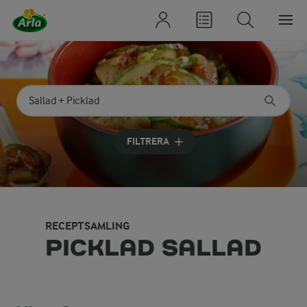
Sök på kategori eller ingrediens
Skriv in sökord för att få förslag
FILTRERA
RECEPTSAMLING
PICKLAD SALLAD