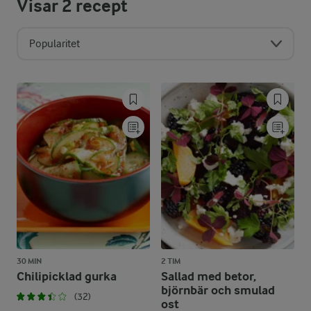
Visar
2
recept
Popularitet
30 MIN
2 TIM
Chilipicklad gurka
Sallad med betor,
björnbär och smulad
(32)
ost