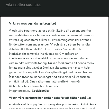
Arla in other countries
Fler Arlasajter
Vi bryr oss om din integritet
Vi och våra
6
partners lagrar och får tillgång till personuppgifter
För ägare
som webbläsardata eller unika identifierare på din enhet . Genom
att välja Jag accepterar tillåter du att spårningstekniker används
Arlas kundportal
för de syften som anges under ”Vi och våra partners behandlar
Arla.com
data för att tillhandahålla”. . Om du väljer Avvisa alla eller
Falbygdens Ost
återkallar ditt samtycke inaktiveras de. Om spårare är
Arla webbshop
inaktiverade kan visst innehåll och vissa annonser som du ser
vara mindre relevanta för dig. Du kan återkomma till denna meny
Bildbank
för att ändra dina val eller återkalla ditt samtycke när som helst
genom att klicka på länken Visa syften längst ned på webbsidan
[eller den flytande ikonen längst ned till vänster på webbsidan,
om tillämpligt]. Dina val kommer att ha effekt inom vår
Följ oss
Webbplats. Mer information finns i vår
integritetspolicy.
Cookiepolicy
Vi och våra partners behandlar data för att tillhandahålla:
Använda exakta uppgifter om geografisk positionering. Aktivt läsa av
enhetens egenskaper för identifieringsändamål. Lagra och/eller få