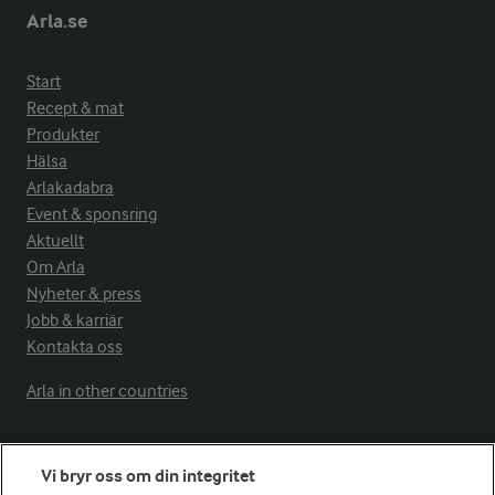
Arla.se
Start
Recept & mat
Produkter
Hälsa
Arlakadabra
Event & sponsring
Aktuellt
Om Arla
Nyheter & press
Jobb & karriär
Kontakta oss
Arla in other countries
Fler Arlasajter
Vi bryr oss om din integritet