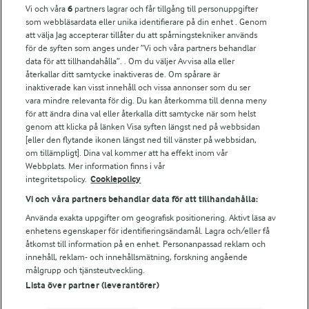
Vi och våra
6
partners lagrar och får tillgång till personuppgifter
För ägare
som webbläsardata eller unika identifierare på din enhet . Genom
att välja Jag accepterar tillåter du att spårningstekniker används
Arlas kundportal
för de syften som anges under ”Vi och våra partners behandlar
Arla.com
data för att tillhandahålla”. . Om du väljer Avvisa alla eller
Falbygdens Ost
återkallar ditt samtycke inaktiveras de. Om spårare är
Arla webbshop
inaktiverade kan visst innehåll och vissa annonser som du ser
vara mindre relevanta för dig. Du kan återkomma till denna meny
Bildbank
för att ändra dina val eller återkalla ditt samtycke när som helst
genom att klicka på länken Visa syften längst ned på webbsidan
[eller den flytande ikonen längst ned till vänster på webbsidan,
om tillämpligt]. Dina val kommer att ha effekt inom vår
Följ oss
Webbplats. Mer information finns i vår
integritetspolicy.
Cookiepolicy
Vi och våra partners behandlar data för att tillhandahålla:
Använda exakta uppgifter om geografisk positionering. Aktivt läsa av
enhetens egenskaper för identifieringsändamål. Lagra och/eller få
åtkomst till information på en enhet. Personanpassad reklam och
innehåll, reklam- och innehållsmätning, forskning angående
målgrupp och tjänsteutveckling.
Lista över partner (leverantörer)
© 2026 Arla Foods
Ändra cookie-inställningar