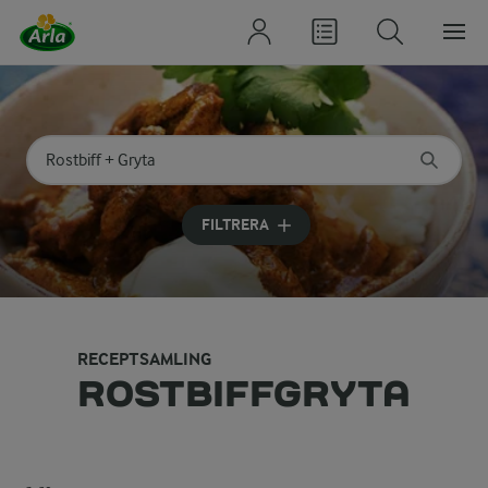
Sök på kategori eller ingrediens
Skriv in sökord för att få förslag
FILTRERA
RECEPTSAMLING
ROSTBIFFGRYTA