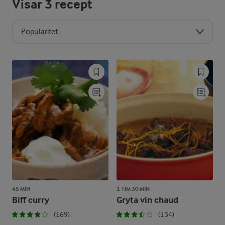
Visar
3
recept
Popularitet
45 MIN
1 TIM 30 MIN
Biff curry
Gryta vin chaud
(169)
(134)