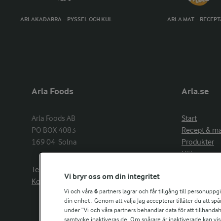
ARLAKADABRA – PYSSEL OCH KUL
ARLA MAT – RECEP
Arla Foods
Arla.se
Arla Foods AB

Start
PO BOX 4083

Recept & m
169 04  Solna
Produkter
Hälsa
Arlakadabra
Telefon:
08−789 50 00
Vi bryr oss om din integritet
Event & spo
Kontakta oss
Aktuellt
Vi och våra
6
partners lagrar och får tillgång till personuppg
din enhet . Genom att välja Jag accepterar tillåter du att s
Om Arla
under ”Vi och våra partners behandlar data för att tillhandahål
Nyheter & p
samtycke inaktiveras de. Om spårare är inaktiverade kan vis