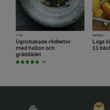
1 TIM
ARTIKEL
Ugnsbakade rödbetor
Laga bi
med hallon och
11 bäs
gräddädel
(8)