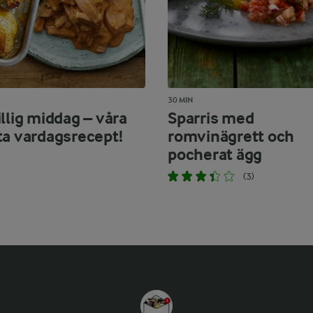
30 MIN
llig middag – våra
Sparris med
ta vardagsrecept!
romvinägrett och
pocherat ägg
(3)