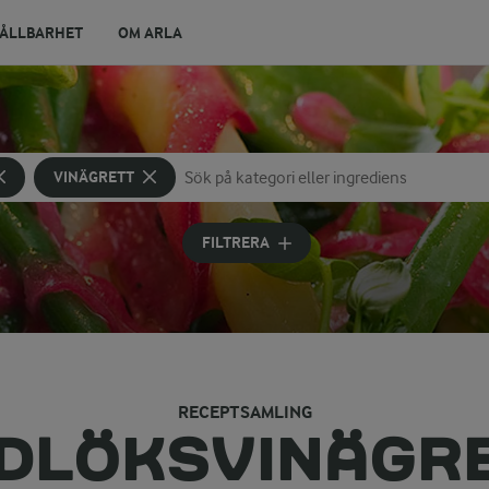
ÅLLBARHET
OM ARLA
VINÄGRETT
Sök på kategori eller ingrediens
Skriv in sökord för att få förslag
FILTRERA
RECEPTSAMLING
DLÖKSVINÄGR