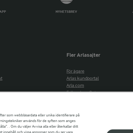
TAPP
NYHETSBREV
Fler Arlasajter
För ägare
at
Arlas kundportal
Arla.com
Falbygdens Ost
Arla webbshop
nsring
Bildbank
ifter som webbläsardata eller unika identifierare på
pårningstekniker används för de syften som anges
la”. . Om du väljer Avvisa alla eller återkallar ditt
ress
st innehåll och vissa annonser som du ser vara