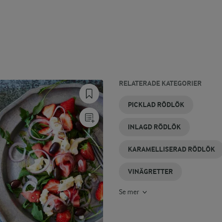
RELATERADE KATEGORIER
HONUNGSVINÄGRETT
RÖDLÖKSMARMELAD
RÖDLÖKSCHUTNEY
CITRONVINÄGRETT
ENKEL
RÖDLÖK
PICKLAD RÖDLÖK
VINÄGRETT
INLAGD RÖDLÖK
KARAMELLISERAD RÖDLÖK
VINÄGRETTER
Se mer