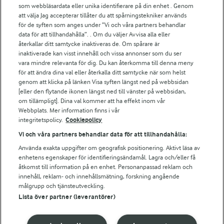
För ägare
som webbläsardata eller unika identifierare på din enhet . Genom
att välja Jag accepterar tillåter du att spårningstekniker används
Arlas kundportal
för de syften som anges under ”Vi och våra partners behandlar
Arla.com
data för att tillhandahålla”. . Om du väljer Avvisa alla eller
Falbygdens Ost
återkallar ditt samtycke inaktiveras de. Om spårare är
Arla webbshop
inaktiverade kan visst innehåll och vissa annonser som du ser
vara mindre relevanta för dig. Du kan återkomma till denna meny
Bildbank
för att ändra dina val eller återkalla ditt samtycke när som helst
genom att klicka på länken Visa syften längst ned på webbsidan
[eller den flytande ikonen längst ned till vänster på webbsidan,
om tillämpligt]. Dina val kommer att ha effekt inom vår
Följ oss
Webbplats. Mer information finns i vår
integritetspolicy.
Cookiepolicy
Vi och våra partners behandlar data för att tillhandahålla:
Använda exakta uppgifter om geografisk positionering. Aktivt läsa av
enhetens egenskaper för identifieringsändamål. Lagra och/eller få
åtkomst till information på en enhet. Personanpassad reklam och
innehåll, reklam- och innehållsmätning, forskning angående
målgrupp och tjänsteutveckling.
Lista över partner (leverantörer)
© 2026 Arla Foods
Ändra cookie-inställningar