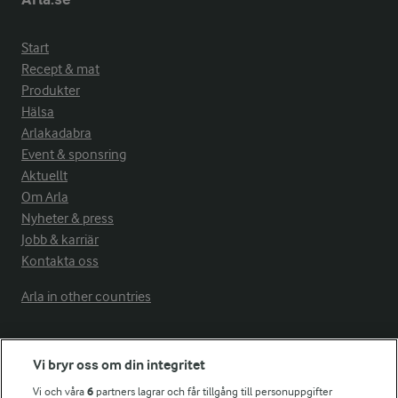
Start
Recept & mat
Produkter
Hälsa
Arlakadabra
Event & sponsring
Aktuellt
Om Arla
Nyheter & press
Jobb & karriär
Kontakta oss
Arla in other countries
Fler Arlasajter
Vi bryr oss om din integritet
Vi och våra
6
partners lagrar och får tillgång till personuppgifter