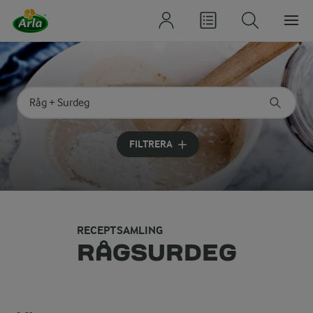
Sök på kategori eller ingrediens
Skriv in sökord för att få förslag
FILTRERA
RECEPTSAMLING
RÅGSURDEG