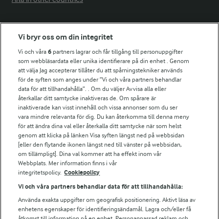
Fler Arlasajter
Vi bryr oss om din integritet
Vi och våra
6
partners lagrar och får tillgång till personuppgifter
För ägare
som webbläsardata eller unika identifierare på din enhet . Genom
att välja Jag accepterar tillåter du att spårningstekniker används
Arlas kundportal
för de syften som anges under ”Vi och våra partners behandlar
Arla.com
data för att tillhandahålla”. . Om du väljer Avvisa alla eller
Falbygdens Ost
återkallar ditt samtycke inaktiveras de. Om spårare är
Arla webbshop
inaktiverade kan visst innehåll och vissa annonser som du ser
vara mindre relevanta för dig. Du kan återkomma till denna meny
Bildbank
för att ändra dina val eller återkalla ditt samtycke när som helst
genom att klicka på länken Visa syften längst ned på webbsidan
[eller den flytande ikonen längst ned till vänster på webbsidan,
om tillämpligt]. Dina val kommer att ha effekt inom vår
Följ oss
Webbplats. Mer information finns i vår
integritetspolicy.
Cookiepolicy
Vi och våra partners behandlar data för att tillhandahålla:
Använda exakta uppgifter om geografisk positionering. Aktivt läsa av
enhetens egenskaper för identifieringsändamål. Lagra och/eller få
åtkomst till information på en enhet. Personanpassad reklam och