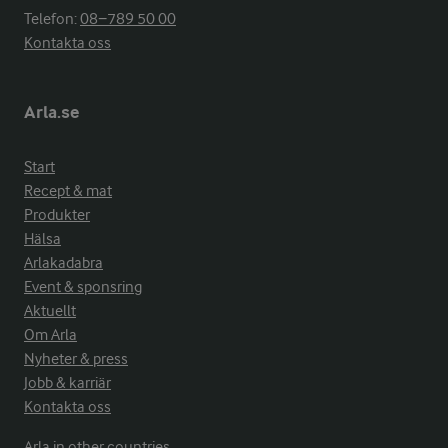
Telefon:
08−789 50 00
Kontakta oss
Arla.se
Start
Recept & mat
Produkter
Hälsa
Arlakadabra
Event & sponsring
Aktuellt
Om Arla
Nyheter & press
Jobb & karriär
Kontakta oss
Arla in other countries