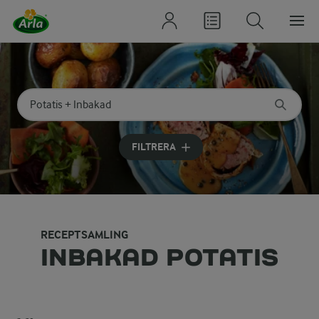
Sök på kategori eller ingrediens
Skriv in sökord för att få förslag
FILTRERA
RECEPTSAMLING
INBAKAD POTATIS