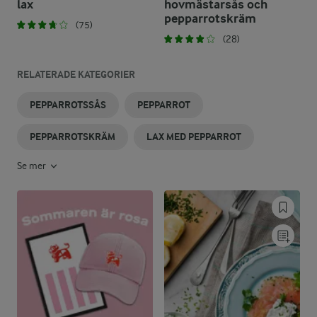
lax
hovmästarsås och
pepparrotskräm
(75)
(28)
RELATERADE KATEGORIER
PEPPARROTSSÅS
PEPPARROT
PEPPARROTSKRÄM
LAX MED PEPPARROT
Se mer