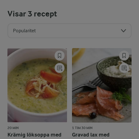
Visar
3
recept
Popularitet
20 MIN
1 TIM 30 MIN
Krämig löksoppa med
Gravad lax med