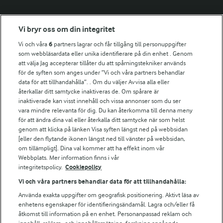
Fler Arlasajter
Vi bryr oss om din integritet
Vi och våra
6
partners lagrar och får tillgång till personuppgifter
För ägare
som webbläsardata eller unika identifierare på din enhet . Genom
att välja Jag accepterar tillåter du att spårningstekniker används
Arlas kundportal
för de syften som anges under ”Vi och våra partners behandlar
Arla.com
data för att tillhandahålla”. . Om du väljer Avvisa alla eller
Falbygdens Ost
återkallar ditt samtycke inaktiveras de. Om spårare är
Arla webbshop
inaktiverade kan visst innehåll och vissa annonser som du ser
vara mindre relevanta för dig. Du kan återkomma till denna meny
Bildbank
för att ändra dina val eller återkalla ditt samtycke när som helst
genom att klicka på länken Visa syften längst ned på webbsidan
[eller den flytande ikonen längst ned till vänster på webbsidan,
om tillämpligt]. Dina val kommer att ha effekt inom vår
Följ oss
Webbplats. Mer information finns i vår
integritetspolicy.
Cookiepolicy
Vi och våra partners behandlar data för att tillhandahålla:
Använda exakta uppgifter om geografisk positionering. Aktivt läsa av
enhetens egenskaper för identifieringsändamål. Lagra och/eller få
åtkomst till information på en enhet. Personanpassad reklam och