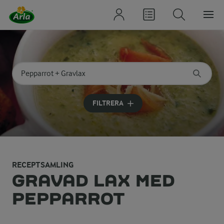
Sök på kategori eller ingrediens
Skriv in sökord för att få förslag
FILTRERA
RECEPTSAMLING
GRAVAD LAX MED
PEPPARROT