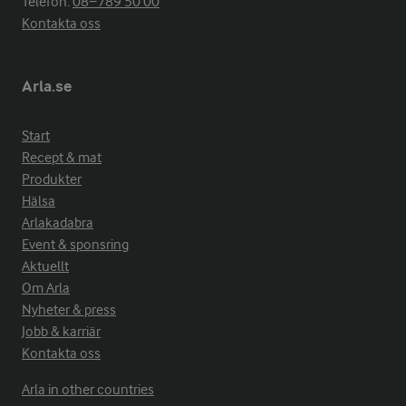
Telefon:
08−789 50 00
Kontakta oss
Arla.se
Start
Recept & mat
Produkter
Hälsa
Arlakadabra
Event & sponsring
Aktuellt
Om Arla
Nyheter & press
Jobb & karriär
Kontakta oss
Arla in other countries