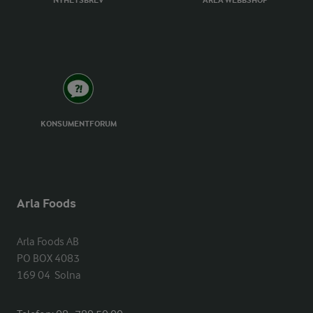
NYHETSBREV
ARLA WEBBSHOP
KONSUMENTFORUM
Arla Foods
Arla Foods AB

PO BOX 4083

169 04  Solna