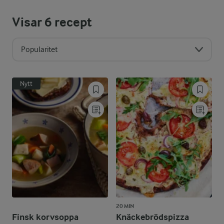
Visar
6
recept
Popularitet
Nytt
20 MIN
Finsk korvsoppa
Knäckebrödspizza