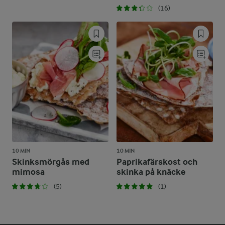
(16)
10 MIN
10 MIN
Skinksmörgås med
Paprikafärskost och
mimosa
skinka på knäcke
(5)
(1)