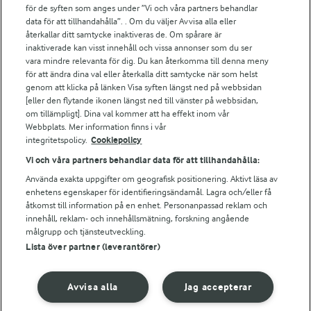
för de syften som anges under ”Vi och våra partners behandlar
Arla.com
data för att tillhandahålla”. . Om du väljer Avvisa alla eller
Falbygdens Ost
återkallar ditt samtycke inaktiveras de. Om spårare är
Arla webbshop
inaktiverade kan visst innehåll och vissa annonser som du ser
vara mindre relevanta för dig. Du kan återkomma till denna meny
Bildbank
för att ändra dina val eller återkalla ditt samtycke när som helst
genom att klicka på länken Visa syften längst ned på webbsidan
[eller den flytande ikonen längst ned till vänster på webbsidan,
om tillämpligt]. Dina val kommer att ha effekt inom vår
Följ oss
Webbplats. Mer information finns i vår
integritetspolicy.
Cookiepolicy
Vi och våra partners behandlar data för att tillhandahålla:
Använda exakta uppgifter om geografisk positionering. Aktivt läsa av
enhetens egenskaper för identifieringsändamål. Lagra och/eller få
åtkomst till information på en enhet. Personanpassad reklam och
innehåll, reklam- och innehållsmätning, forskning angående
målgrupp och tjänsteutveckling.
Lista över partner (leverantörer)
© 2026 Arla Foods
Ändra cookie-inställningar
Avvisa alla
Jag accepterar
Integritetspolicy