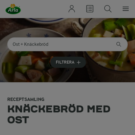
Sök på kategori eller ingrediens
Skriv in sökord för att få förslag
FILTRERA
RECEPTSAMLING
KNÄCKEBRÖD MED
OST