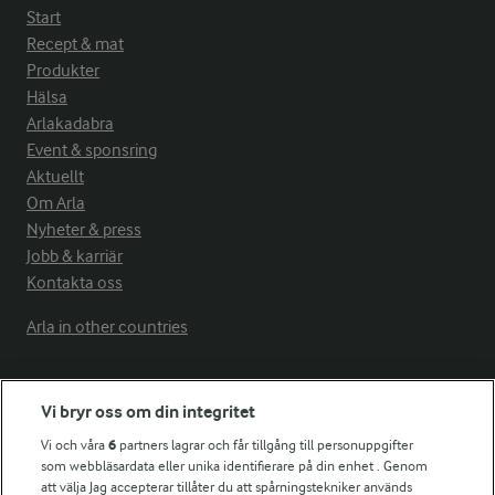
Start
Recept & mat
Produkter
Hälsa
Arlakadabra
Event & sponsring
Aktuellt
Om Arla
Nyheter & press
Jobb & karriär
Kontakta oss
Arla in other countries
Fler Arlasajter
Vi bryr oss om din integritet
Vi och våra
6
partners lagrar och får tillgång till personuppgifter
För ägare
som webbläsardata eller unika identifierare på din enhet . Genom
att välja Jag accepterar tillåter du att spårningstekniker används
Arlas kundportal