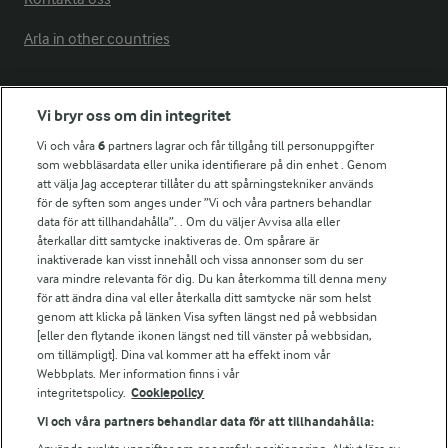
Arla in other countries
Fler Arlasajter
Vi bryr oss om din integritet
Vi och våra
6
partners lagrar och får tillgång till personuppgifter
För ägare
som webbläsardata eller unika identifierare på din enhet . Genom
att välja Jag accepterar tillåter du att spårningstekniker används
Arlas kundportal
för de syften som anges under ”Vi och våra partners behandlar
Arla.com
data för att tillhandahålla”. . Om du väljer Avvisa alla eller
Falbygdens Ost
återkallar ditt samtycke inaktiveras de. Om spårare är
Arla webbshop
inaktiverade kan visst innehåll och vissa annonser som du ser
vara mindre relevanta för dig. Du kan återkomma till denna meny
Bildbank
för att ändra dina val eller återkalla ditt samtycke när som helst
genom att klicka på länken Visa syften längst ned på webbsidan
[eller den flytande ikonen längst ned till vänster på webbsidan,
om tillämpligt]. Dina val kommer att ha effekt inom vår
Följ oss
Webbplats. Mer information finns i vår
integritetspolicy.
Cookiepolicy
Vi och våra partners behandlar data för att tillhandahålla: