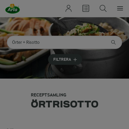
Sök på kategori eller ingrediens
Skriv in sökord för att få förslag
FILTRERA
RECEPTSAMLING
ÖRTRISOTTO