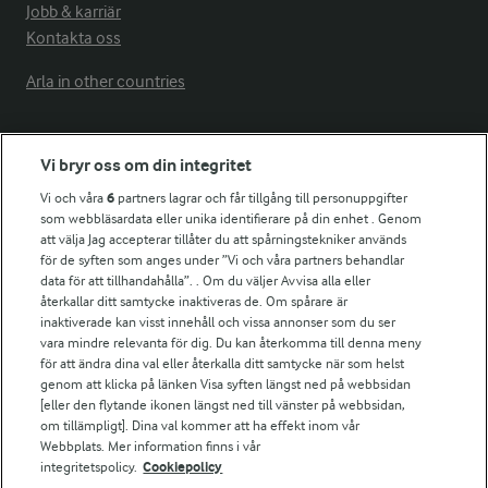
Jobb & karriär
Kontakta oss
Arla in other countries
Fler Arlasajter
Vi bryr oss om din integritet
Vi och våra
6
partners lagrar och får tillgång till personuppgifter
För ägare
som webbläsardata eller unika identifierare på din enhet . Genom
att välja Jag accepterar tillåter du att spårningstekniker används
Arlas kundportal
för de syften som anges under ”Vi och våra partners behandlar
Arla.com
data för att tillhandahålla”. . Om du väljer Avvisa alla eller
Falbygdens Ost
återkallar ditt samtycke inaktiveras de. Om spårare är
Arla webbshop
inaktiverade kan visst innehåll och vissa annonser som du ser
vara mindre relevanta för dig. Du kan återkomma till denna meny
Bildbank
för att ändra dina val eller återkalla ditt samtycke när som helst
genom att klicka på länken Visa syften längst ned på webbsidan
[eller den flytande ikonen längst ned till vänster på webbsidan,
om tillämpligt]. Dina val kommer att ha effekt inom vår
Följ oss
Webbplats. Mer information finns i vår
integritetspolicy.
Cookiepolicy