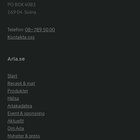
PO BOX 4083

169 04  Solna
Telefon:
08−789 50 00
Kontakta oss
Arla.se
Start
Recept & mat
Produkter
Hälsa
Arlakadabra
Event & sponsring
Aktuellt
Om Arla
Nyheter & press