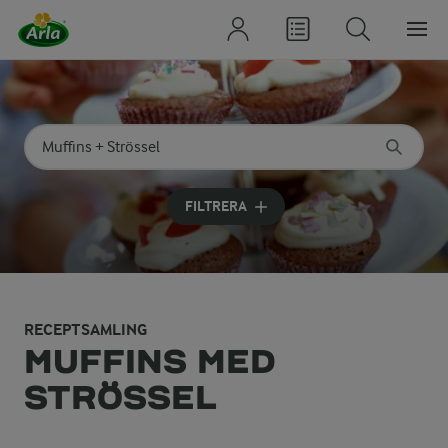
Sök på kategori eller ingrediens
Skriv in sökord för att få förslag
FILTRERA
RECEPTSAMLING
MUFFINS MED
STRÖSSEL