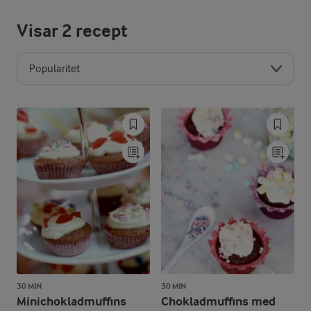
Visar
2
recept
Popularitet
30 MIN
30 MIN
Minichokladmuffins
Chokladmuffins med