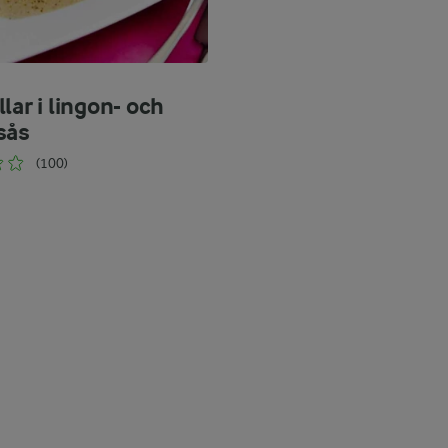
lar i lingon- och
sås
(100)