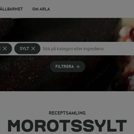
ÅLLBARHET
OM ARLA
R
SYLT
Sök på kategori eller ingrediens
Skriv in sökord för att få förslag
FILTRERA
RECEPTSAMLING
MOROTSSYLT