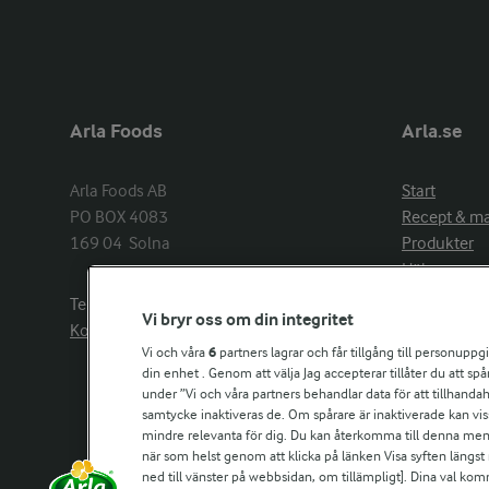
Arla Foods
Arla.se
Arla Foods AB

Start
PO BOX 4083

Recept & m
169 04  Solna
Produkter
Hälsa
Arlakadabra
Telefon:
08−789 50 00
Vi bryr oss om din integritet
Event & spo
Kontakta oss
Aktuellt
Vi och våra
6
partners lagrar och får tillgång till personuppg
din enhet . Genom att välja Jag accepterar tillåter du att s
Om Arla
under ”Vi och våra partners behandlar data för att tillhandahål
Nyheter & p
samtycke inaktiveras de. Om spårare är inaktiverade kan vis
Jobb & karri
mindre relevanta för dig. Du kan återkomma till denna meny f
Kontakta os
när som helst genom att klicka på länken Visa syften längst
ned till vänster på webbsidan, om tillämpligt]. Dina val ko