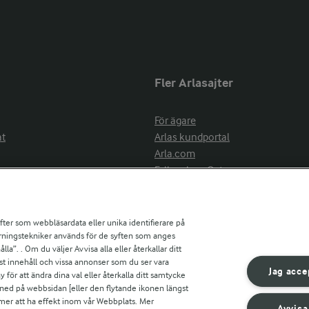
Fler Arlasajter
För ägare
at
Arlas kundportal
Arla.com
Falbygdens Ost
Arla webbshop
nsring
Bildbank
ifter som webbläsardata eller unika identifierare på
pårningstekniker används för de syften som anges
la”. . Om du väljer Avvisa alla eller återkallar ditt
ress
st innehåll och vissa annonser som du ser vara
är
Jag acce
ör att ändra dina val eller återkalla ditt samtycke
s
 ned på webbsidan [eller den flytande ikonen längst
mmer att ha effekt inom vår Webbplats. Mer
Avvisa