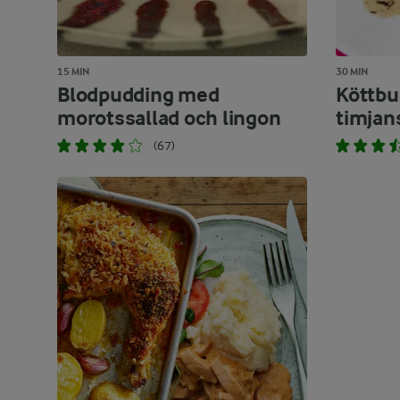
15 MIN
30 MIN
Blodpudding med
Köttbul
morotssallad och lingon
timjan
(67)