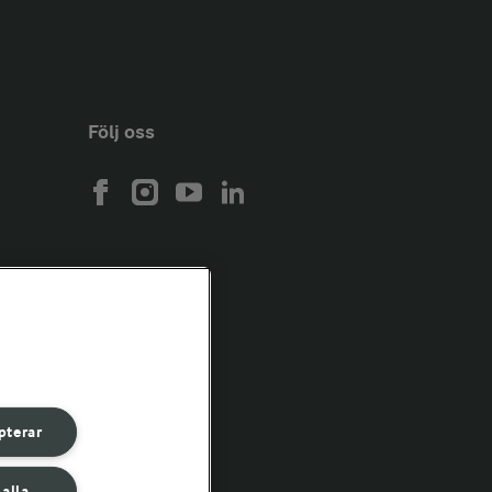
Följ oss
pterar
 alla