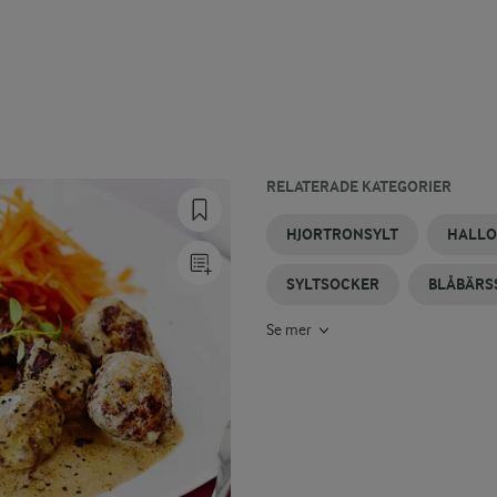
RELATERADE KATEGORIER
BJÖRNBÄRSSYLT
KRUSBÄRSSYLT
KÖRSBÄRSSYLT
RABARBERSYLT
PLOMMONSYLT
VINBÄRSSYLT
HJORTRONSYLT
HALLO
SYLTSOCKER
BLÅBÄRS
Se mer