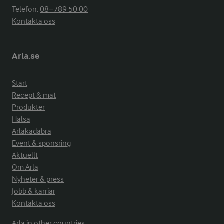
Telefon:
08−789 50 00
Kontakta oss
Arla.se
Start
Recept & mat
Produkter
Hälsa
Arlakadabra
Event & sponsring
Aktuellt
Om Arla
Nyheter & press
Jobb & karriär
Kontakta oss
Arla in other countries