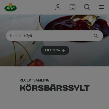
Sök på kategori eller ingrediens
Skriv in sökord för att få förslag
FILTRERA
RECEPTSAMLING
KÖRSBÄRSSYLT