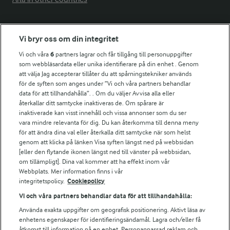
Fler Arlasajter
Vi bryr oss om din integritet
Vi och våra
6
partners lagrar och får tillgång till personuppgifter
För ägare
som webbläsardata eller unika identifierare på din enhet . Genom
att välja Jag accepterar tillåter du att spårningstekniker används
Arlas kundportal
för de syften som anges under ”Vi och våra partners behandlar
Arla.com
data för att tillhandahålla”. . Om du väljer Avvisa alla eller
Falbygdens Ost
återkallar ditt samtycke inaktiveras de. Om spårare är
Arla webbshop
inaktiverade kan visst innehåll och vissa annonser som du ser
vara mindre relevanta för dig. Du kan återkomma till denna meny
Bildbank
för att ändra dina val eller återkalla ditt samtycke när som helst
genom att klicka på länken Visa syften längst ned på webbsidan
[eller den flytande ikonen längst ned till vänster på webbsidan,
om tillämpligt]. Dina val kommer att ha effekt inom vår
Följ oss
Webbplats. Mer information finns i vår
integritetspolicy.
Cookiepolicy
Vi och våra partners behandlar data för att tillhandahålla:
Använda exakta uppgifter om geografisk positionering. Aktivt läsa av
enhetens egenskaper för identifieringsändamål. Lagra och/eller få
åtkomst till information på en enhet. Personanpassad reklam och