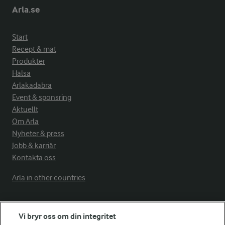
Arla.se
Start
Recept & mat
Produkter
Hälsa
Arlakadabra
Event & sponsring
Aktuellt
Om Arla
Nyheter & press
Jobb & karriär
Kontakta oss
Arla in other countries
Fler Arlasajter
Vi bryr oss om din integritet