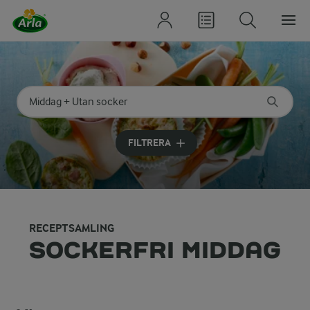
Sök på kategori eller ingrediens
Skriv in sökord för att få förslag
FILTRERA
RECEPTSAMLING
SOCKERFRI MIDDAG