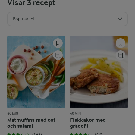
Visar
3
recept
Popularitet
40 MIN
40 MIN
Matmuffins med ost
Fiskkakor med
och salami
gräddfil
(146)
(42)