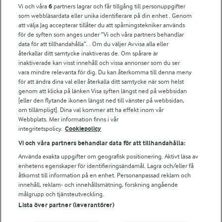
Vi och våra
6
partners lagrar och får tillgång till personuppgifter
För ägare
som webbläsardata eller unika identifierare på din enhet . Genom
att välja Jag accepterar tillåter du att spårningstekniker används
Arlas kundportal
för de syften som anges under ”Vi och våra partners behandlar
Arla.com
data för att tillhandahålla”. . Om du väljer Avvisa alla eller
Falbygdens Ost
återkallar ditt samtycke inaktiveras de. Om spårare är
Arla webbshop
inaktiverade kan visst innehåll och vissa annonser som du ser
vara mindre relevanta för dig. Du kan återkomma till denna meny
Bildbank
för att ändra dina val eller återkalla ditt samtycke när som helst
genom att klicka på länken Visa syften längst ned på webbsidan
[eller den flytande ikonen längst ned till vänster på webbsidan,
om tillämpligt]. Dina val kommer att ha effekt inom vår
Följ oss
Webbplats. Mer information finns i vår
integritetspolicy.
Cookiepolicy
Vi och våra partners behandlar data för att tillhandahålla:
Använda exakta uppgifter om geografisk positionering. Aktivt läsa av
enhetens egenskaper för identifieringsändamål. Lagra och/eller få
åtkomst till information på en enhet. Personanpassad reklam och
innehåll, reklam- och innehållsmätning, forskning angående
målgrupp och tjänsteutveckling.
Lista över partner (leverantörer)
© 2026 Arla Foods
Ändra cookie-inställningar