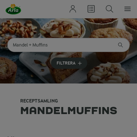
Sök på kategori eller ingrediens
Skriv in sökord för att få förslag
FILTRERA
RECEPTSAMLING
MANDELMUFFINS