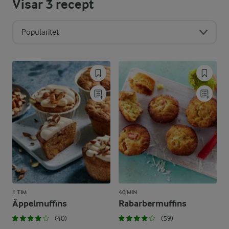
Visar
3
recept
Popularitet
1 TIM
40 MIN
Äppelmuffins
Rabarbermuffins
(40)
(59)