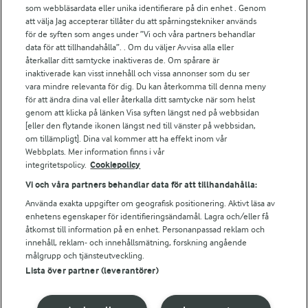
För ägare
som webbläsardata eller unika identifierare på din enhet . Genom
att välja Jag accepterar tillåter du att spårningstekniker används
Arlas kundportal
för de syften som anges under ”Vi och våra partners behandlar
Arla.com
data för att tillhandahålla”. . Om du väljer Avvisa alla eller
Falbygdens Ost
återkallar ditt samtycke inaktiveras de. Om spårare är
Arla webbshop
inaktiverade kan visst innehåll och vissa annonser som du ser
vara mindre relevanta för dig. Du kan återkomma till denna meny
Bildbank
för att ändra dina val eller återkalla ditt samtycke när som helst
genom att klicka på länken Visa syften längst ned på webbsidan
[eller den flytande ikonen längst ned till vänster på webbsidan,
om tillämpligt]. Dina val kommer att ha effekt inom vår
Följ oss
Webbplats. Mer information finns i vår
integritetspolicy.
Cookiepolicy
Vi och våra partners behandlar data för att tillhandahålla:
Använda exakta uppgifter om geografisk positionering. Aktivt läsa av
enhetens egenskaper för identifieringsändamål. Lagra och/eller få
åtkomst till information på en enhet. Personanpassad reklam och
innehåll, reklam- och innehållsmätning, forskning angående
målgrupp och tjänsteutveckling.
Lista över partner (leverantörer)
© 2026 Arla Foods
Ändra cookie-inställningar