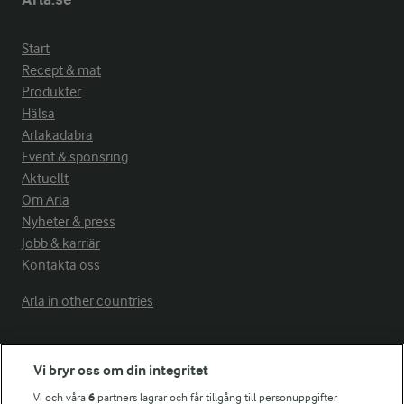
Start
Recept & mat
Produkter
Hälsa
Arlakadabra
Event & sponsring
Aktuellt
Om Arla
Nyheter & press
Jobb & karriär
Kontakta oss
Arla in other countries
Fler Arlasajter
Vi bryr oss om din integritet
Vi och våra
6
partners lagrar och får tillgång till personuppgifter