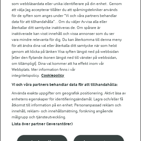
För ägare
som webbläsardata eller unika identifierare på din enhet . Genom
att välja Jag accepterar tillåter du att spårningstekniker används
Arlas kundportal
för de syften som anges under ”Vi och våra partners behandlar
Arla.com
data för att tillhandahålla”. . Om du väljer Avvisa alla eller
Falbygdens Ost
återkallar ditt samtycke inaktiveras de. Om spårare är
Arla webbshop
inaktiverade kan visst innehåll och vissa annonser som du ser
vara mindre relevanta för dig. Du kan återkomma till denna meny
Bildbank
för att ändra dina val eller återkalla ditt samtycke när som helst
genom att klicka på länken Visa syften längst ned på webbsidan
[eller den flytande ikonen längst ned till vänster på webbsidan,
om tillämpligt]. Dina val kommer att ha effekt inom vår
Följ oss
Webbplats. Mer information finns i vår
integritetspolicy.
Cookiepolicy
Vi och våra partners behandlar data för att tillhandahålla:
Använda exakta uppgifter om geografisk positionering. Aktivt läsa av
enhetens egenskaper för identifieringsändamål. Lagra och/eller få
åtkomst till information på en enhet. Personanpassad reklam och
innehåll, reklam- och innehållsmätning, forskning angående
målgrupp och tjänsteutveckling.
Lista över partner (leverantörer)
© 2026 Arla Foods
Ändra cookie-inställningar