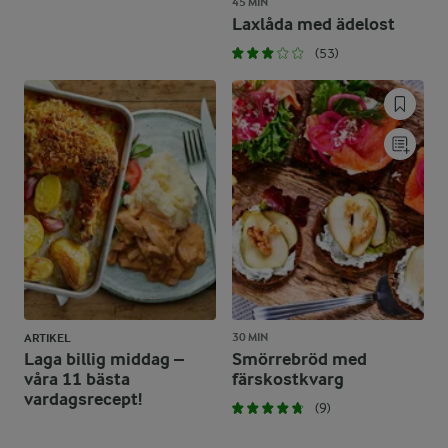
45 MIN
Laxlåda med ädelost
(53)
30 MIN
ARTIKEL
Laga billig middag –
Smörrebröd med
våra 11 bästa
färskostkvarg
vardagsrecept!
(9)