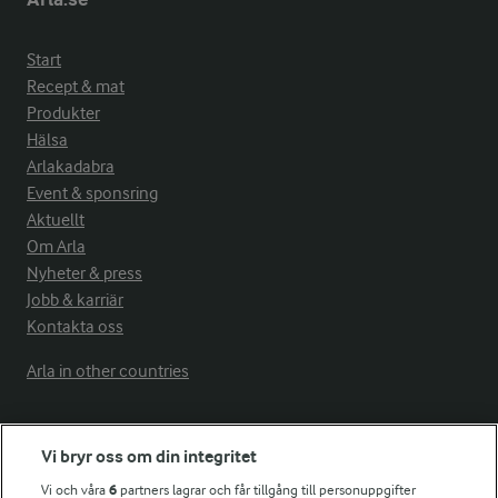
Start
Recept & mat
Produkter
Hälsa
Arlakadabra
Event & sponsring
Aktuellt
Om Arla
Nyheter & press
Jobb & karriär
Kontakta oss
Arla in other countries
Fler Arlasajter
Vi bryr oss om din integritet
Vi och våra
6
partners lagrar och får tillgång till personuppgifter