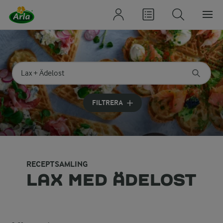
Sök på kategori eller ingrediens
Skriv in sökord för att få förslag
FILTRERA
RECEPTSAMLING
LAX MED ÄDELOST