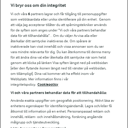
Fler Arlasajter
Vi bryr oss om din integritet
Vi och våra
6
partners lagrar och får tillgång till personuppgifter
För ägare
som webbläsardata eller unika identifierare på din enhet . Genom
att välja Jag accepterar tillåter du att spårningstekniker används
Arlas kundportal
för de syften som anges under ”Vi och våra partners behandlar
Arla.com
data för att tillhandahålla”. . Om du väljer Avvisa alla eller
Falbygdens Ost
återkallar ditt samtycke inaktiveras de. Om spårare är
Arla webbshop
inaktiverade kan visst innehåll och vissa annonser som du ser
vara mindre relevanta för dig. Du kan återkomma till denna meny
Bildbank
för att ändra dina val eller återkalla ditt samtycke när som helst
genom att klicka på länken Visa syften längst ned på webbsidan
[eller den flytande ikonen längst ned till vänster på webbsidan,
om tillämpligt]. Dina val kommer att ha effekt inom vår
Följ oss
Webbplats. Mer information finns i vår
integritetspolicy.
Cookiepolicy
Vi och våra partners behandlar data för att tillhandahålla:
Använda exakta uppgifter om geografisk positionering. Aktivt läsa av
enhetens egenskaper för identifieringsändamål. Lagra och/eller få
åtkomst till information på en enhet. Personanpassad reklam och
innehåll, reklam- och innehållsmätning, forskning angående
målgrupp och tjänsteutveckling.