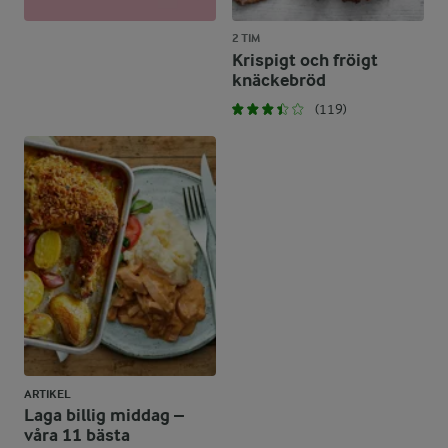
2 TIM
Krispigt och fröigt
knäckebröd
(119)
ARTIKEL
Laga billig middag –
våra 11 bästa