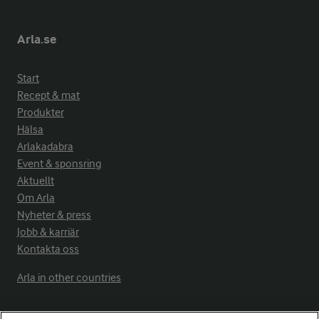
Arla.se
Start
Recept & mat
Produkter
Hälsa
Arlakadabra
Event & sponsring
Aktuellt
Om Arla
Nyheter & press
Jobb & karriär
Kontakta oss
Arla in other countries