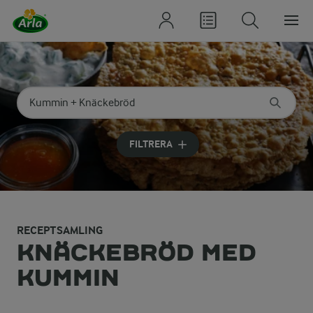
Sök på kategori eller ingrediens
Skriv in sökord för att få förslag
FILTRERA
RECEPTSAMLING
KNÄCKEBRÖD MED
KUMMIN