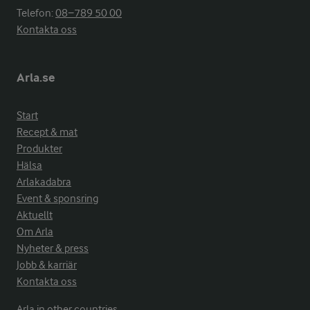
Telefon:
08−789 50 00
Kontakta oss
Arla.se
Start
Recept & mat
Produkter
Hälsa
Arlakadabra
Event & sponsring
Aktuellt
Om Arla
Nyheter & press
Jobb & karriär
Kontakta oss
Arla in other countries