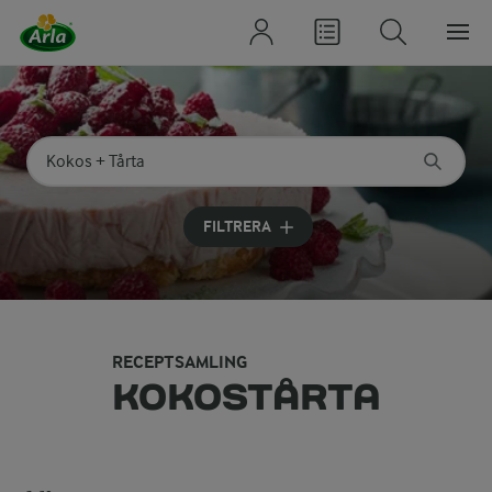
Sök på kategori eller ingrediens
Skriv in sökord för att få förslag
FILTRERA
RECEPTSAMLING
KOKOSTÅRTA