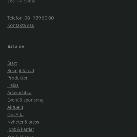
169 04  Solna
Telefon:
08−789 50 00
Kontakta oss
Arla.se
Start
Recept & mat
Produkter
Hälsa
Arlakadabra
Event & sponsring
Aktuellt
Om Arla
Nyheter & press
Jobb & karriär
Kontakta oss