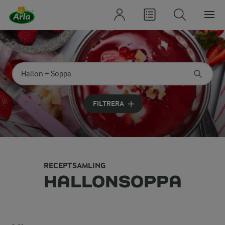
Sök på kategori eller ingrediens
Skriv in sökord för att få förslag
FILTRERA
RECEPTSAMLING
HALLONSOPPA