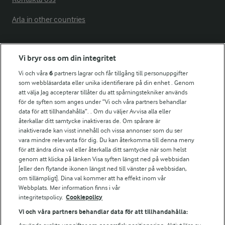
Arla in other countries
Fler Arlasajter
Vi bryr oss om din integritet
Vi och våra
6
partners lagrar och får tillgång till personuppgifter
För ägare
som webbläsardata eller unika identifierare på din enhet . Genom
att välja Jag accepterar tillåter du att spårningstekniker används
Arlas kundportal
för de syften som anges under ”Vi och våra partners behandlar
Arla.com
data för att tillhandahålla”. . Om du väljer Avvisa alla eller
Falbygdens Ost
återkallar ditt samtycke inaktiveras de. Om spårare är
Arla webbshop
inaktiverade kan visst innehåll och vissa annonser som du ser
vara mindre relevanta för dig. Du kan återkomma till denna meny
Bildbank
för att ändra dina val eller återkalla ditt samtycke när som helst
genom att klicka på länken Visa syften längst ned på webbsidan
[eller den flytande ikonen längst ned till vänster på webbsidan,
om tillämpligt]. Dina val kommer att ha effekt inom vår
Följ oss
Webbplats. Mer information finns i vår
integritetspolicy.
Cookiepolicy
Vi och våra partners behandlar data för att tillhandahålla: