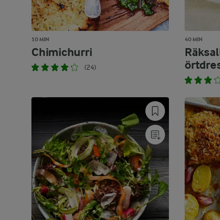
10 MIN
40 MIN
Chimichurri
Räksal
örtdre
(24)