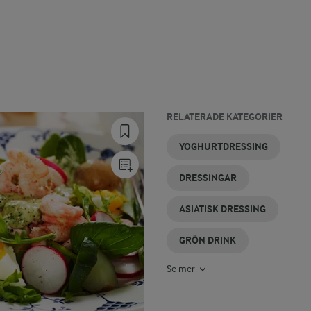
RELATERADE KATEGORIER
BASILIKADRESSING
CURRYDRESSING
GRÖNA
FRANSK
DRESSING
GRÖN
YOGHURTDRESSING
SMOOTHIES
DRESSING
TILL
JUICE
KYCKLING
DRESSINGAR
ASIATISK DRESSING
GRÖN DRINK
Se mer