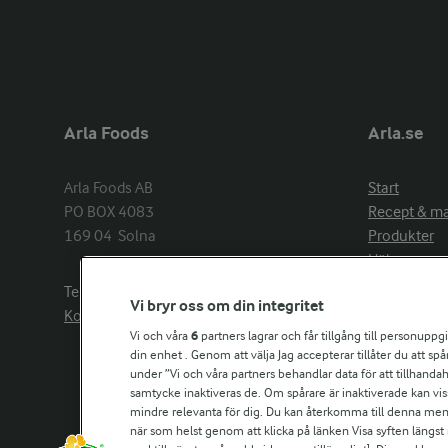
Arla Foods
Arla.se
Arla Foods AB

Start
PO BOX 4083

Recept & m
169 04  Solna
Produkter
Hälsa
Arlakadabra
Telefon:
08−789 50 00
Vi bryr oss om din integritet
Event & spo
Kontakta oss
Aktuellt
Vi och våra
6
partners lagrar och får tillgång till personuppg
din enhet . Genom att välja Jag accepterar tillåter du att s
Om Arla
under ”Vi och våra partners behandlar data för att tillhandahål
Nyheter & p
samtycke inaktiveras de. Om spårare är inaktiverade kan vis
Jobb & karri
mindre relevanta för dig. Du kan återkomma till denna meny f
Kontakta os
när som helst genom att klicka på länken Visa syften längst