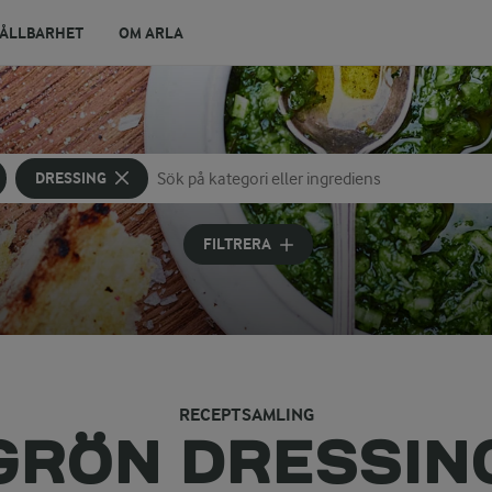
ÅLLBARHET
OM ARLA
DRESSING
Sök på kategori eller ingrediens
Skriv in sökord för att få förslag
FILTRERA
RECEPTSAMLING
GRÖN DRESSIN