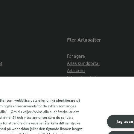
Fler Arlasajter
För ägare
at
Arlas kundportal
Arla.com
Falbygdens Ost
Arla webbshop
nsring
Bildbank
ifter som webbläsardata eller unika identifierare på
pårningstekniker används för de syften som anges
la”. . Om du väljer Avvisa alla eller återkallar ditt
ress
st innehåll och vissa annonser som du ser vara
är
Jag acce
ör att ändra dina val eller återkalla ditt samtycke
s
 ned på webbsidan [eller den flytande ikonen längst