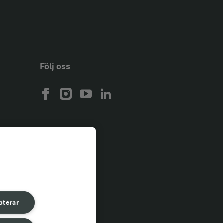
Följ oss
pterar