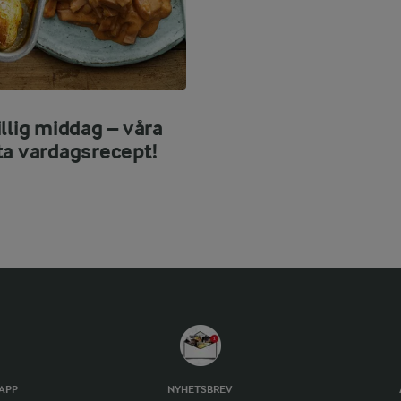
llig middag – våra
ta vardagsrecept!
TAPP
NYHETSBREV