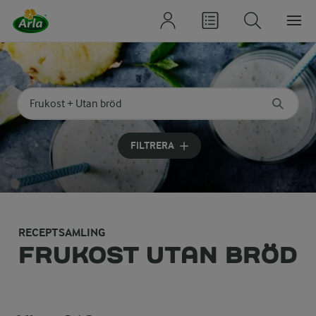
Sök på kategori eller ingrediens
Skriv in sökord för att få förslag
FILTRERA
RECEPTSAMLING
FRUKOST UTAN BRÖD