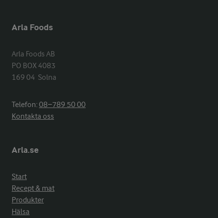
Arla Foods
Arla Foods AB

PO BOX 4083

169 04  Solna
Telefon:
08−789 50 00
Kontakta oss
Arla.se
Start
Recept & mat
Produkter
Hälsa