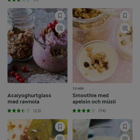
10 MIN
Acaiyoghurtglass
Smoothie med
med rawnola
apelsin och müsli
(13)
(74)