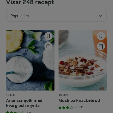
Visar
248
recept
Popularitet
10 MIN
10 MIN
Ananasmjölk med
Müsli på knäckebröd
kvarg och mynta
(8)
(7)