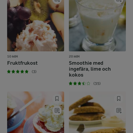
10 MIN
20 MIN
Fruktfrukost
Smoothie med
ingefära, lime och
(3)
kokos
(35)