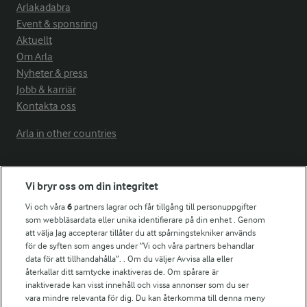
Arlakadabra
Event & sponsring
Aktuellt
Om Arla
Nyheter & press
Jobb & karriär
Kontakta oss
Arla in other countries
Fler Arlasajter
Vi bryr oss om din integritet
Vi och våra
6
partners lagrar och får tillgång till personuppgifter
För ägare
som webbläsardata eller unika identifierare på din enhet . Genom
att välja Jag accepterar tillåter du att spårningstekniker används
Arlas kundportal
för de syften som anges under ”Vi och våra partners behandlar
Arla.com
data för att tillhandahålla”. . Om du väljer Avvisa alla eller
Falbygdens Ost
återkallar ditt samtycke inaktiveras de. Om spårare är
Arla webbshop
inaktiverade kan visst innehåll och vissa annonser som du ser
vara mindre relevanta för dig. Du kan återkomma till denna meny
Bildbank