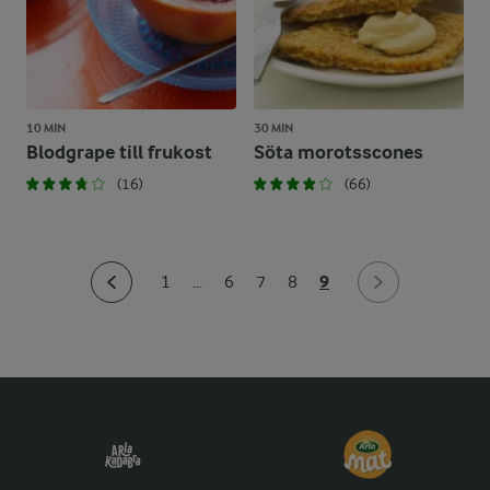
10 MIN
30 MIN
Blodgrape till frukost
Söta morotsscones
(16)
(66)
9
1
...
6
7
8