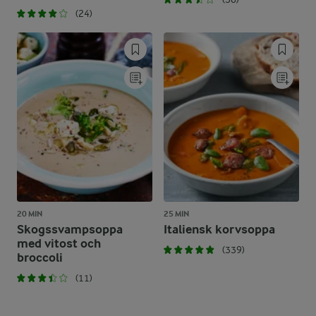
(24)
20 MIN
25 MIN
Skogssvampsoppa
Italiensk korvsoppa
med vitost och
(339)
broccoli
(11)