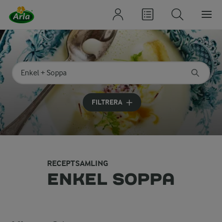
Sök på kategori eller ingrediens
Skriv in sökord för att få förslag
FILTRERA
RECEPTSAMLING
ENKEL SOPPA