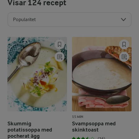
Visar
124
recept
Popularitet
15 MIN
Skummig
Svampsoppa med
potatissoppa med
skinktoast
pocherat ägg
(36)