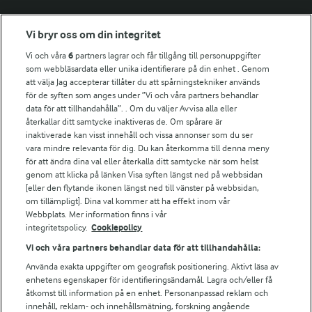
Fler Arlasajter
Vi bryr oss om din integritet
Vi och våra
6
partners lagrar och får tillgång till personuppgifter
För ägare
som webbläsardata eller unika identifierare på din enhet . Genom
att välja Jag accepterar tillåter du att spårningstekniker används
Arlas kundportal
för de syften som anges under ”Vi och våra partners behandlar
Arla.com
data för att tillhandahålla”. . Om du väljer Avvisa alla eller
Falbygdens Ost
återkallar ditt samtycke inaktiveras de. Om spårare är
Arla webbshop
inaktiverade kan visst innehåll och vissa annonser som du ser
vara mindre relevanta för dig. Du kan återkomma till denna meny
Bildbank
för att ändra dina val eller återkalla ditt samtycke när som helst
genom att klicka på länken Visa syften längst ned på webbsidan
[eller den flytande ikonen längst ned till vänster på webbsidan,
om tillämpligt]. Dina val kommer att ha effekt inom vår
Följ oss
Webbplats. Mer information finns i vår
integritetspolicy.
Cookiepolicy
Vi och våra partners behandlar data för att tillhandahålla:
Använda exakta uppgifter om geografisk positionering. Aktivt läsa av
enhetens egenskaper för identifieringsändamål. Lagra och/eller få
åtkomst till information på en enhet. Personanpassad reklam och
innehåll, reklam- och innehållsmätning, forskning angående