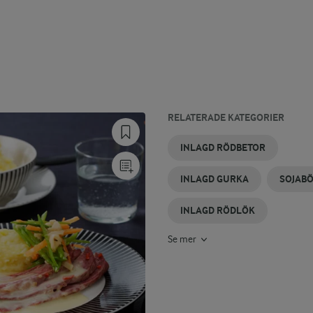
RELATERADE KATEGORIER
INLAGD
GRYTOR
INLAGD
INLAGD
INLAGD
BÖNOR
INLAGD RÖDBETOR
STRÖMMING
MED
CHILI
TOMAT
SILL
ÄRTOR,
INLAGD GURKA
SOJAB
BÖNOR
OCH
LINSER
INLAGD RÖDLÖK
Se mer