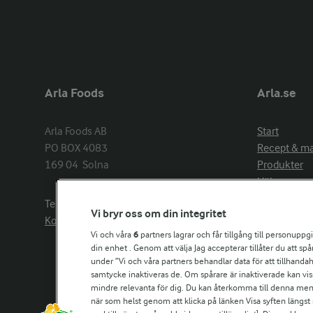
Arla Foods
Arla.se
Arla Foods AB

Start
PO BOX 4083

Recept & m
169 04  Solna
Produkter
Hälsa
Arlakadabra
Telefon:
08−789 50 00
Vi bryr oss om din integritet
Event & spo
Kontakta oss
Aktuellt
Vi och våra
6
partners lagrar och får tillgång till personuppg
din enhet . Genom att välja Jag accepterar tillåter du att s
Om Arla
under ”Vi och våra partners behandlar data för att tillhandahål
Nyheter & p
samtycke inaktiveras de. Om spårare är inaktiverade kan vis
Jobb & karri
mindre relevanta för dig. Du kan återkomma till denna meny f
Kontakta os
när som helst genom att klicka på länken Visa syften längst