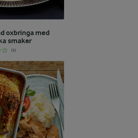
d oxbringa med
ska smaker
(5)