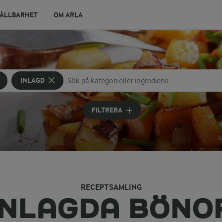
ÅLLBARHET
OM ARLA
INLAGD
Sök på kategori eller ingrediens
Skriv in sökord för att få förslag
FILTRERA
RECEPTSAMLING
INLAGDA BÖNO