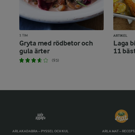
1 TIM
ARTIKEL
Gryta med rödbetor och
Laga bi
gula ärter
11 bäs
(93)
ARLAKADABRA – PYSSEL OCH KUL
ARLA MAT – RECEP