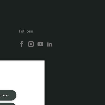
Följ oss
pterar