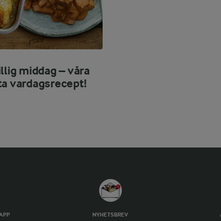
llig middag – våra
ta vardagsrecept!
TAPP
NYHETSBREV