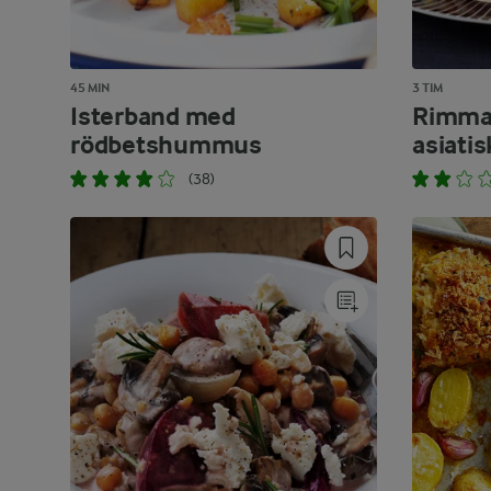
45 MIN
3 TIM
Isterband med
Rimma
rödbetshummus
asiati
(38)