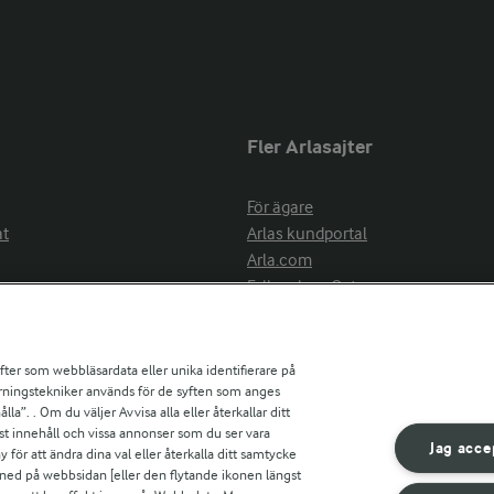
Fler Arlasajter
För ägare
at
Arlas kundportal
Arla.com
Falbygdens Ost
Arla webbshop
nsring
Bildbank
ifter som webbläsardata eller unika identifierare på
pårningstekniker används för de syften som anges
la”. . Om du väljer Avvisa alla eller återkallar ditt
ress
st innehåll och vissa annonser som du ser vara
är
Jag acce
ör att ändra dina val eller återkalla ditt samtycke
s
 ned på webbsidan [eller den flytande ikonen längst