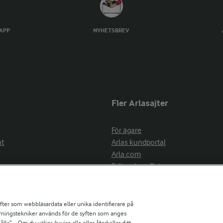
TAPP
NYHETSBREV
Fler Arlasajter
För ägare
at
Arlas kundportal
Arla.com
Falbygdens Ost
Arla webbshop
nsring
Bildbank
ifter som webbläsardata eller unika identifierare på
pårningstekniker används för de syften som anges
la”. . Om du väljer Avvisa alla eller återkallar ditt