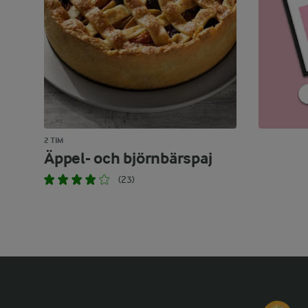
2 TIM
Äppel- och björnbärspaj
(23)