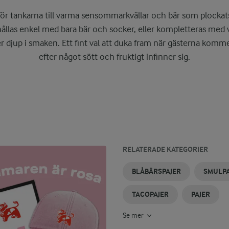
för tankarna till varma sensommarkvällar och bär som plockats
ållas enkel med bara bär och socker, eller kompletteras med va
r djup i smaken. Ett fint val att duka fram när gästerna komme
efter något sött och fruktigt infinner sig.
RELATERADE KATEGORIER
BJÖRNBÄRSSYLT
HALLONPAJER
GLUTENFRIA
SMULPAJER
KNÄCKIGA
BJÖRNBÄR
BLÅBÄRSPAJER
SMULPA
PAJER
MED
PAJER
RABARBER
TACOPAJER
PAJER
Se mer