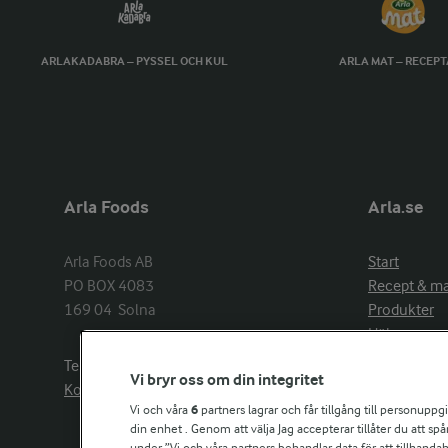
ARLAKADABRA – PYSSEL OCH KUL
ARLA MAT – RECEP
Arla Foods
Arla.se
Arla Foods AB

Start
PO BOX 4083

Recept & m
169 04  Solna
Produkter
Hälsa
Arlakadabra
Telefon:
08−789 50 00
Vi bryr oss om din integritet
Event & spo
Kontakta oss
Aktuellt
Vi och våra
6
partners lagrar och får tillgång till personuppg
din enhet . Genom att välja Jag accepterar tillåter du att s
Om Arla
under ”Vi och våra partners behandlar data för att tillhandahål