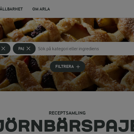
ÅLLBARHET
OM ARLA
PAJ
Sök på kategori eller ingrediens
Skriv in sökord för att få förslag
FILTRERA
RECEPTSAMLING
JÖRNBÄRSPAJ