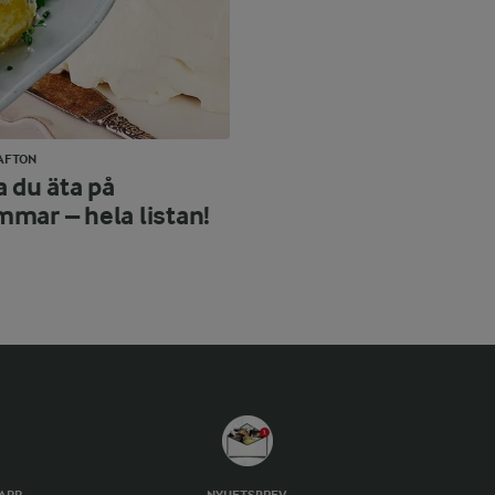
AFTON
a du äta på
mar – hela listan!