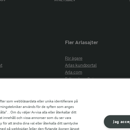
TAPP
NYHETSBREV
Fler Arlasajter
För ägare
at
Arlas kundportal
Arla.com
Falbygdens Ost
Arla webbshop
nsring
Bildbank
ifter som webbläsardata eller unika identifierare på
pårningstekniker används för de syften som anges
la”. . Om du väljer Avvisa alla eller återkallar ditt
ress
st innehåll och vissa annonser som du ser vara
är
Jag acce
ör att ändra dina val eller återkalla ditt samtycke
s
 ned på webbsidan [eller den flytande ikonen längst