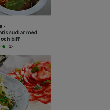
e -
atisnudlar med
och biff
(2)