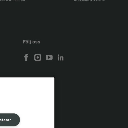
ARLA WEBBSHOP
KONSUMENTFORUM
Följ oss
pterar