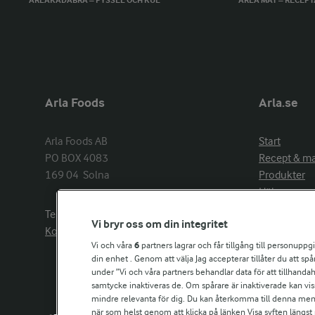
ARLAKADABRA – PYSSEL OCH KUL
ARLA MAT – RECEP
Arla Foods
Arla.se
Arla Foods AB

Start
PO BOX 4083

Recept & m
169 04  Solna
Produkter
Hälsa
Arlakadabra
Telefon:
08−789 50 00
Vi bryr oss om din integritet
Event & spo
Kontakta oss
Aktuellt
Vi och våra
6
partners lagrar och får tillgång till personuppg
din enhet . Genom att välja Jag accepterar tillåter du att s
Om Arla
under ”Vi och våra partners behandlar data för att tillhandahål
Nyheter & p
samtycke inaktiveras de. Om spårare är inaktiverade kan vis
Jobb & karri
mindre relevanta för dig. Du kan återkomma till denna meny f
Kontakta os
när som helst genom att klicka på länken Visa syften längst