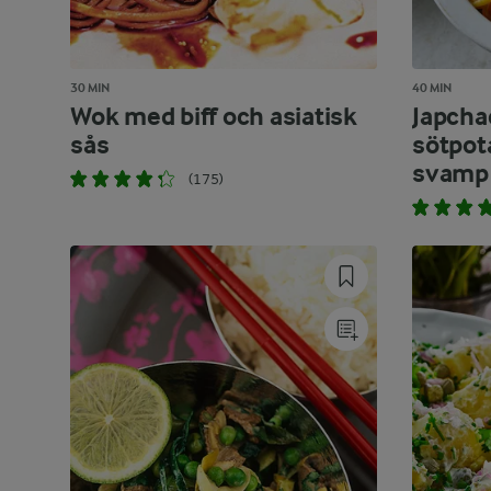
30 MIN
40 MIN
Wok med biff och asiatisk
Japcha
sås
sötpot
svamp 
(175)