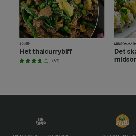
20 MIN
MIDSOMMAR
Het thaicurrybiff
Det sk
midsom
(63)