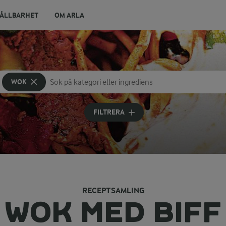
ÅLLBARHET
OM ARLA
WOK
Sök på kategori eller ingrediens
Skriv in sökord för att få förslag
FILTRERA
RECEPTSAMLING
WOK MED BIFF