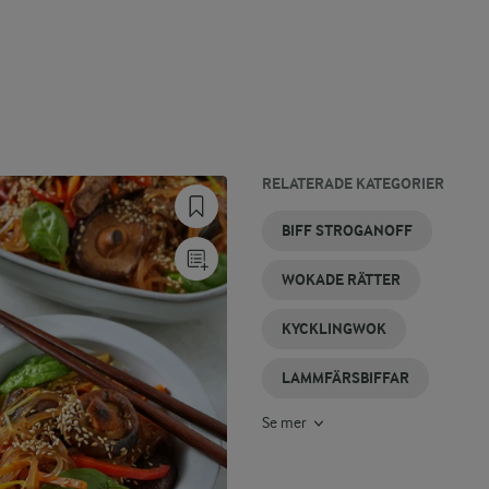
RELATERADE KATEGORIER
GRÖNSAKSBIFFAR
VEGETARISKA
BIFFTOMAT
THAIWOK
BIFF
BIFF
BIFF STROGANOFF
BIFFAR
MED
LÖK
WOKADE RÄTTER
KYCKLINGWOK
LAMMFÄRSBIFFAR
Se mer