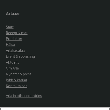
Arla.se
Start
Recept & mat
Produkter
Hälsa
Arlakadabra
Event & sponsring
Aktuellt
Om Arla
Nyheter & press
Jobb & karriär
Kontakta oss
Arla in other countries