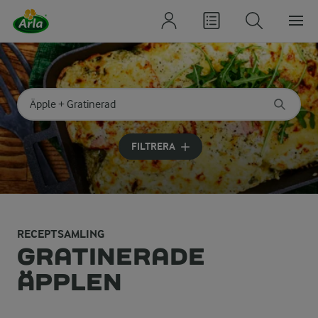
Sök på kategori eller ingrediens
Skriv in sökord för att få förslag
FILTRERA
RECEPTSAMLING
GRATINERADE
ÄPPLEN