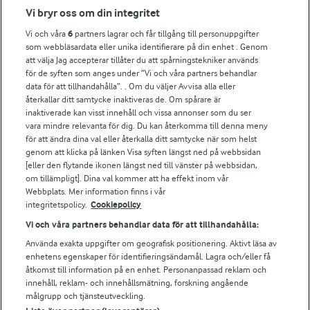
Fler Arlasajter
Vi bryr oss om din integritet
Vi och våra
6
partners lagrar och får tillgång till personuppgifter
För ägare
som webbläsardata eller unika identifierare på din enhet . Genom
att välja Jag accepterar tillåter du att spårningstekniker används
Arlas kundportal
för de syften som anges under ”Vi och våra partners behandlar
Arla.com
data för att tillhandahålla”. . Om du väljer Avvisa alla eller
Falbygdens Ost
återkallar ditt samtycke inaktiveras de. Om spårare är
Arla webbshop
inaktiverade kan visst innehåll och vissa annonser som du ser
vara mindre relevanta för dig. Du kan återkomma till denna meny
Bildbank
för att ändra dina val eller återkalla ditt samtycke när som helst
genom att klicka på länken Visa syften längst ned på webbsidan
[eller den flytande ikonen längst ned till vänster på webbsidan,
om tillämpligt]. Dina val kommer att ha effekt inom vår
Följ oss
Webbplats. Mer information finns i vår
integritetspolicy.
Cookiepolicy
Vi och våra partners behandlar data för att tillhandahålla:
Använda exakta uppgifter om geografisk positionering. Aktivt läsa av
enhetens egenskaper för identifieringsändamål. Lagra och/eller få
åtkomst till information på en enhet. Personanpassad reklam och
innehåll, reklam- och innehållsmätning, forskning angående
målgrupp och tjänsteutveckling.