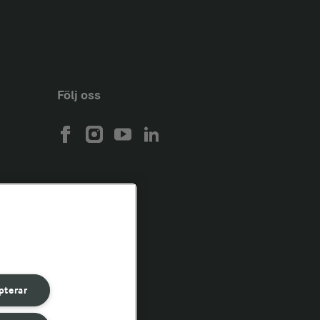
Följ oss
pterar