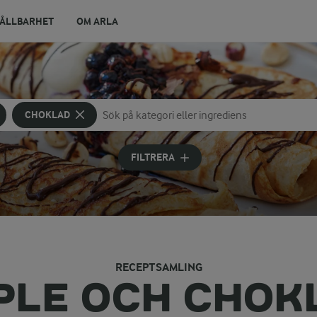
ÅLLBARHET
OM ARLA
CHOKLAD
Sök på kategori eller ingrediens
Skriv in sökord för att få förslag
FILTRERA
RECEPTSAMLING
PLE OCH CHOK