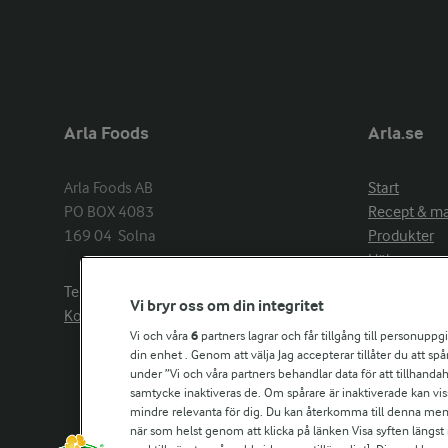
Arla Foods
Arla.se
Arla Foods AB

Start
PO BOX 4083

Recept & m
169 04  Solna
Produkter
Hälsa
Arlakadabra
Telefon:
08−789 50 00
Vi bryr oss om din integritet
Event & spo
Kontakta oss
Aktuellt
Vi och våra
6
partners lagrar och får tillgång till personuppg
din enhet . Genom att välja Jag accepterar tillåter du att s
Om Arla
under ”Vi och våra partners behandlar data för att tillhandahål
Nyheter & p
samtycke inaktiveras de. Om spårare är inaktiverade kan vis
Jobb & karri
mindre relevanta för dig. Du kan återkomma till denna meny f
Kontakta os
när som helst genom att klicka på länken Visa syften längst