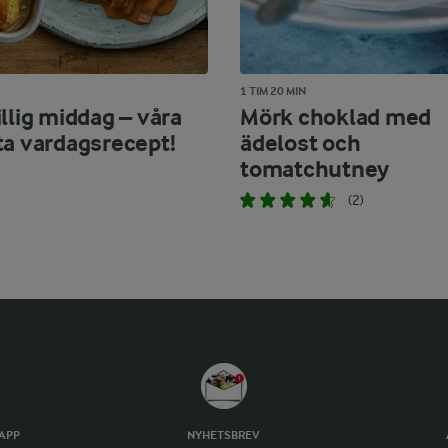
1 TIM 20 MIN
llig middag – våra
Mörk choklad med
ta vardagsrecept!
ädelost och
tomatchutney
(2)
TAPP
NYHETSBREV