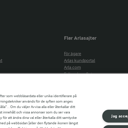
Fler Arlasajter
För ägare
at
Arlas kundportal
Arla.com
Falbygdens Ost
Arla webbshop
nsring
Bildbank
ifter som webbläsardata eller unika identifierare på
pårningstekniker används för de syften som anges
la”. . Om du väljer Avvisa alla eller återkallar ditt
ress
st innehåll och vissa annonser som du ser vara
är
Jag acce
ör att ändra dina val eller återkalla ditt samtycke
s
 ned på webbsidan [eller den flytande ikonen längst