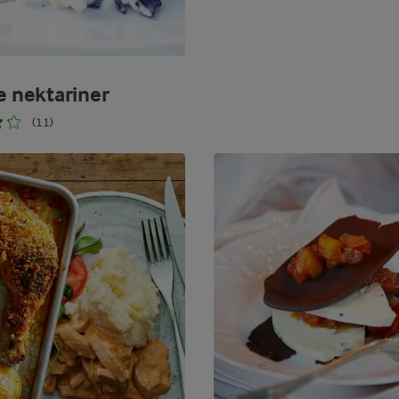
e nektariner
(11)