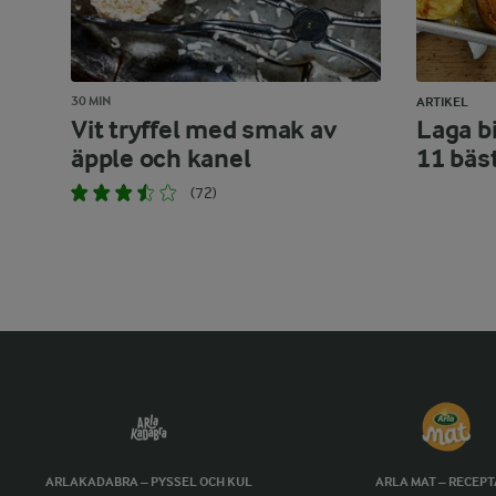
30 MIN
ARTIKEL
Vit tryffel med smak av
Laga bi
äpple och kanel
11 bäs
(72)
ARLAKADABRA – PYSSEL OCH KUL
ARLA MAT – RECEP