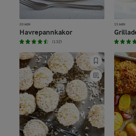
20 MIN
15 MIN
Havrepannkakor
Grillad
(132)