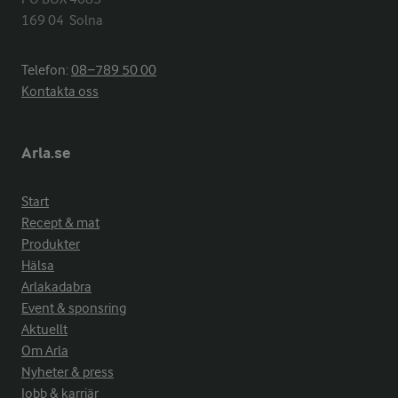
169 04  Solna
Telefon:
08−789 50 00
Kontakta oss
Arla.se
Start
Recept & mat
Produkter
Hälsa
Arlakadabra
Event & sponsring
Aktuellt
Om Arla
Nyheter & press
Jobb & karriär