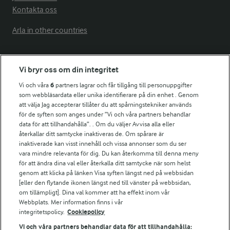
Kontakta oss
Arla in other countries
Fler Arlasajter
Vi bryr oss om din integritet
Vi och våra
6
partners lagrar och får tillgång till personuppgifter
För ägare
som webbläsardata eller unika identifierare på din enhet . Genom
att välja Jag accepterar tillåter du att spårningstekniker används
Arlas kundportal
för de syften som anges under ”Vi och våra partners behandlar
Arla.com
data för att tillhandahålla”. . Om du väljer Avvisa alla eller
Falbygdens Ost
återkallar ditt samtycke inaktiveras de. Om spårare är
Arla webbshop
inaktiverade kan visst innehåll och vissa annonser som du ser
vara mindre relevanta för dig. Du kan återkomma till denna meny
Bildbank
för att ändra dina val eller återkalla ditt samtycke när som helst
genom att klicka på länken Visa syften längst ned på webbsidan
[eller den flytande ikonen längst ned till vänster på webbsidan,
om tillämpligt]. Dina val kommer att ha effekt inom vår
Följ oss
Webbplats. Mer information finns i vår
integritetspolicy.
Cookiepolicy
Vi och våra partners behandlar data för att tillhandahålla: