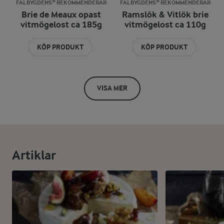
FALBYGDENS® REKOMMENDERAR
FALBYGDENS® REKOMMENDERAR
Brie de Meaux opast
Ramslök & Vitlök brie
vitmögelost ca 185g
vitmögelost ca 110g
KÖP PRODUKT
KÖP PRODUKT
VISA MER
Artiklar