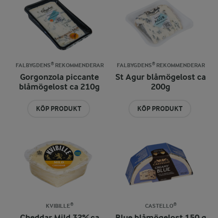
FALBYGDENS® REKOMMENDERAR
FALBYGDENS® REKOMMENDERAR
Gorgonzola piccante
St Agur blåmögelost ca
blåmögelost ca 210g
200g
KÖP PRODUKT
KÖP PRODUKT
KVIBILLE®
CASTELLO®
Cheddar Mild 32% ca
Blue blåmögelost 150 g