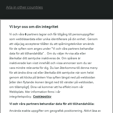
Arla in other countries
Fler Arlasajter
Vi bryr oss om din integritet
Vi och våra
6
partners lagrar och får tillgång till personuppgifter
För ägare
som webbläsardata eller unika identifierare på din enhet . Genom
att välja Jag accepterar tillåter du att spårningstekniker används
Arlas kundportal
för de syften som anges under ”Vi och våra partners behandlar
Arla.com
data för att tillhandahålla”. . Om du väljer Avvisa alla eller
Falbygdens Ost
återkallar ditt samtycke inaktiveras de. Om spårare är
Arla webbshop
inaktiverade kan visst innehåll och vissa annonser som du ser
vara mindre relevanta för dig. Du kan återkomma till denna meny
Bildbank
för att ändra dina val eller återkalla ditt samtycke när som helst
genom att klicka på länken Visa syften längst ned på webbsidan
[eller den flytande ikonen längst ned till vänster på webbsidan,
om tillämpligt]. Dina val kommer att ha effekt inom vår
Följ oss
Webbplats. Mer information finns i vår
integritetspolicy.
Cookiepolicy
Vi och våra partners behandlar data för att tillhandahålla:
Använda exakta uppgifter om geografisk positionering. Aktivt läsa av