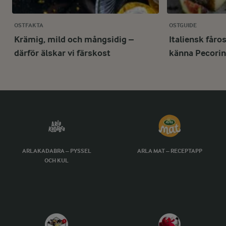
OSTFAKTA
OSTGUIDE
Krämig, mild och mångsidig –
Italiensk fåro
därför älskar vi färskost
känna Pecori
ARLAKADABRA – PYSSEL
ARLA MAT – RECEPTAPP
OCH KUL