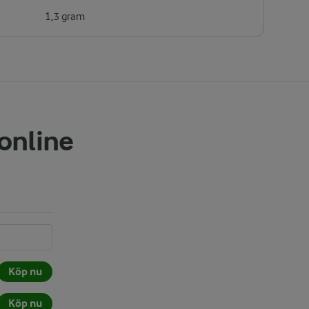
1,3 gram
 online
Köp nu
Köp nu