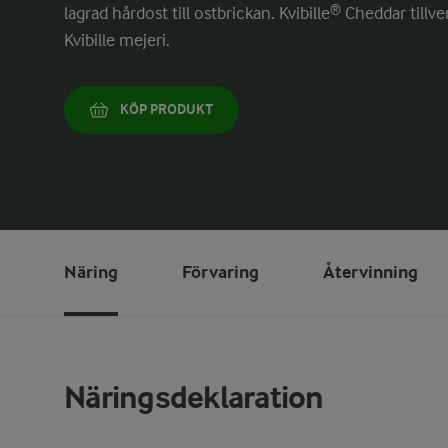
lagrad hårdost till ostbrickan. Kvibille® Cheddar till
Kvibille mejeri.
KÖP PRODUKT
Näring
Förvaring
Återvinning
Näringsdeklaration