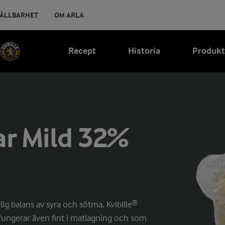
ÅLLBARHET
OM ARLA
Recept
Historia
Produkt
ar Mild 32%
g balans av syra och sötma. Kvibille®
fungerar även fint i matlagning och som