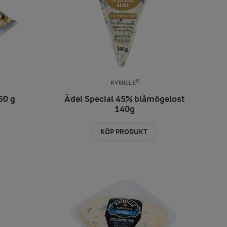
KVIBILLE®
50 g
Ädel Special 45% blåmögelost
140g
KÖP PRODUKT