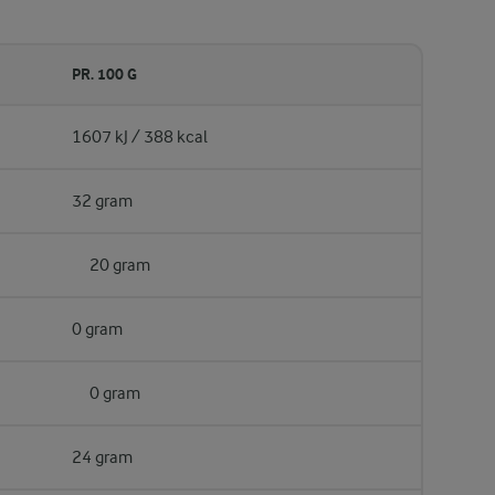
PR. 100 G
1607 kJ / 388 kcal
32 gram
20 gram
0 gram
0 gram
24 gram