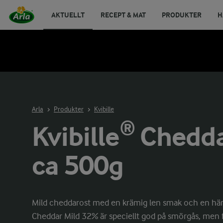
AKTUELLT
RECEPT & MAT
PRODUKTER
H
Arla
Produkter
Kvibille
Kvibille® Chedd
ca 500g
Mild cheddarost med en krämig len smak och en härli
Cheddar Mild 32% är speciellt god på smörgås, men 