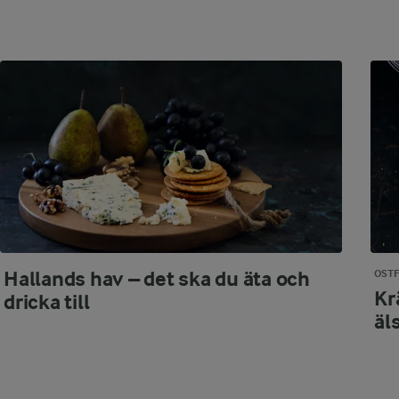
Hallands hav – det ska du äta och
OST
Kr
dricka till
äl