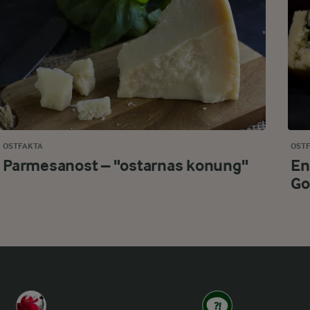
OSTFAKTA
OST
Parmesanost – "ostarnas konung"
En
Go