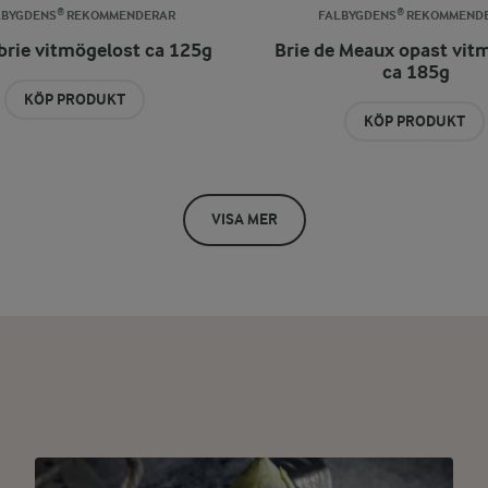
LBYGDENS® REKOMMENDERAR
FALBYGDENS® REKOMMEND
lbrie vitmögelost ca 125g
Brie de Meaux opast vit
ca 185g
KÖP PRODUKT
KÖP PRODUKT
VISA MER