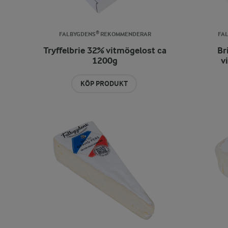
FALBYGDENS® REKOMMENDERAR
FA
Tryffelbrie 32% vitmögelost ca
Br
1200g
v
KÖP PRODUKT