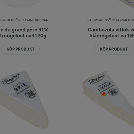
LBYGDENS® REKOMMENDERAR
FALBYGDENS® REKOMMEND
ie du grand père 31%
Cambozola vitlök vi
itmögelost ca3120g
blåmögelost ca 18
KÖP PRODUKT
KÖP PRODUKT