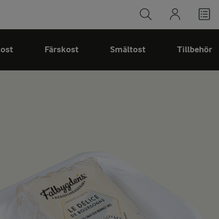
tost
Färskost
Smältost
Tillbehör