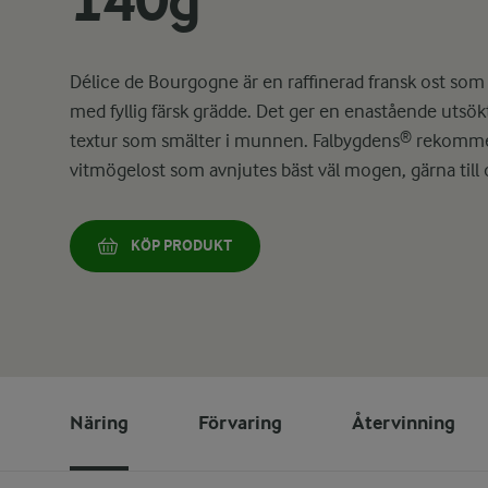
140g
Délice de Bourgogne är en raffinerad fransk ost som
med fyllig färsk grädde. Det ger en enastående utsök
textur som smälter i munnen. Falbygdens® rekomme
vitmögelost som avnjutes bäst väl mogen, gärna till 
KÖP PRODUKT
Näring
Förvaring
Återvinning