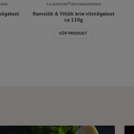
ERAR
FALBYGDENS® REKOMMENDERAR
mögelost
Ramslök & Vitlök brie vitmögelost
ca 110g
KÖP PRODUKT