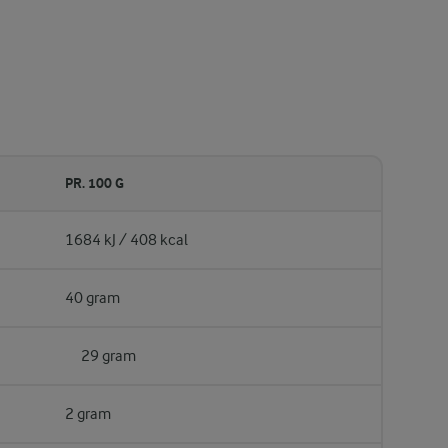
PR. 100 G
1684 kJ / 408 kcal
40 gram
29 gram
2 gram