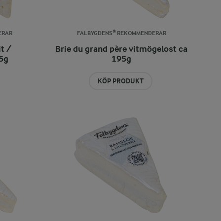
ERAR
FALBYGDENS® REKOMMENDERAR
t /
Brie du grand père vitmögelost ca
5g
195g
KÖP PRODUKT