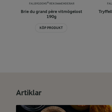
FALBYGDENS® REKOMMENDERAR
FA
Brie du grand père vitmögelost
Tryffe
190g
KÖP PRODUKT
Artiklar