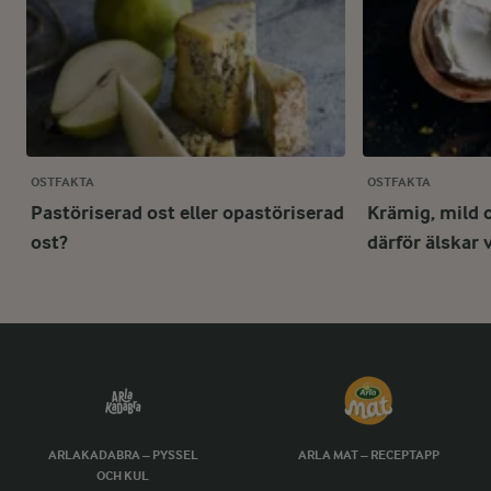
OSTFAKTA
OSTFAKTA
Pastöriserad ost eller opastöriserad
Krämig, mild 
ost?
därför älskar 
ARLAKADABRA – PYSSEL
ARLA MAT – RECEPTAPP
OCH KUL