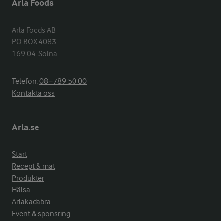
Arla Foods
Arla Foods AB

PO BOX 4083

169 04  Solna
Telefon:
08−789 50 00
Kontakta oss
Arla.se
Start
Recept & mat
Produkter
Hälsa
Arlakadabra
Event & sponsring