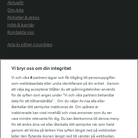
Aktuellt
Om Arla
Nyheter & press
Jobb & karriär
Kontakta oss
Arla in other countries
Fler Arlasajter
Vi bryr oss om din integritet
Vi och våra
6
partners lagrar och får tillgång till personuppgifter
För ägare
som webbläsardata eller unika identifierare på din enhet . Genom
att välja Jag accepterar tillåter du att spårningstekniker används
Arlas kundportal
för de syften som anges under ”Vi och våra partners behandlar
Arla.com
data för att tillhandahålla”. . Om du väljer Avvisa alla eller
Falbygdens Ost
återkallar ditt samtycke inaktiveras de. Om spårare är
Arla webbshop
inaktiverade kan visst innehåll och vissa annonser som du ser
vara mindre relevanta för dig. Du kan återkomma till denna meny
Bildbank
för att ändra dina val eller återkalla ditt samtycke när som helst
genom att klicka på länken Visa syften längst ned på webbsidan
[eller den flytande ikonen längst ned till vänster på webbsidan,