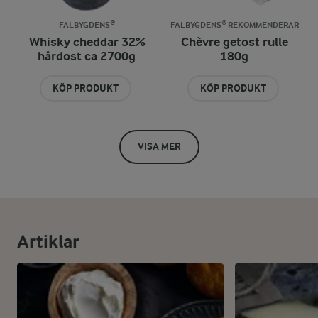
FALBYGDENS®
FALBYGDENS® REKOMMENDERAR
Whisky cheddar 32%
Chèvre getost rulle
hårdost ca 2700g
180g
KÖP PRODUKT
KÖP PRODUKT
VISA MER
Artiklar