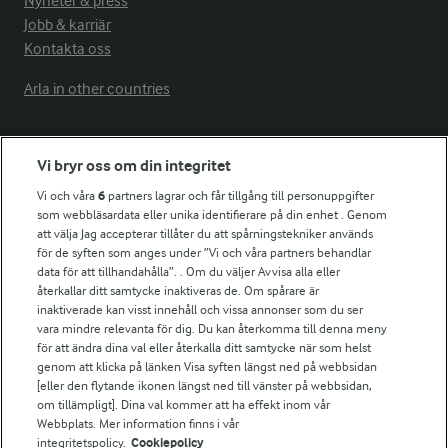
Nyheter & press
Jobb & karriär
Kontakta oss
Arla in other countries
Fler Arlasajter
Vi bryr oss om din integritet
Vi och våra
6
partners lagrar och får tillgång till personuppgifter
För ägare
som webbläsardata eller unika identifierare på din enhet . Genom
att välja Jag accepterar tillåter du att spårningstekniker används
Arlas kundportal
för de syften som anges under ”Vi och våra partners behandlar
Arla.com
data för att tillhandahålla”. . Om du väljer Avvisa alla eller
Falbygdens Ost
återkallar ditt samtycke inaktiveras de. Om spårare är
Arla webbshop
inaktiverade kan visst innehåll och vissa annonser som du ser
vara mindre relevanta för dig. Du kan återkomma till denna meny
Bildbank
för att ändra dina val eller återkalla ditt samtycke när som helst
genom att klicka på länken Visa syften längst ned på webbsidan
[eller den flytande ikonen längst ned till vänster på webbsidan,
om tillämpligt]. Dina val kommer att ha effekt inom vår
Följ oss
Webbplats. Mer information finns i vår
integritetspolicy.
Cookiepolicy