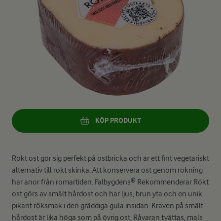
KÖP PRODUKT
Rökt ost gör sig perfekt på ostbricka och är ett fint vegetariskt
alternativ till rökt skinka. Att konservera ost genom rökning
har anor från romartiden. Falbygdens® Rekommenderar Rökt
ost görs av smält hårdost och har ljus, brun yta och en unik
pikant röksmak i den gräddiga gula insidan. Kraven på smält
hårdost är lika höga som på övrig ost. Råvaran tvättas, mals