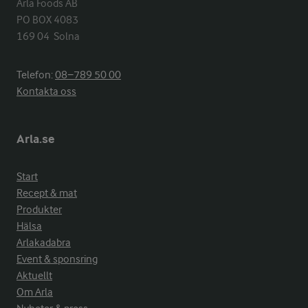
Arla Foods AB

PO BOX 4083

169 04  Solna
Telefon:
08−789 50 00
Kontakta oss
Arla.se
Start
Recept & mat
Produkter
Hälsa
Arlakadabra
Event & sponsring
Aktuellt
Om Arla