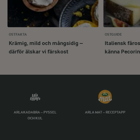
OSTFAKTA
OSTGUIDE
Krämig, mild och mångsidig –
Italiensk fåro
därför älskar vi färskost
känna Pecori
ARLAKADABRA – PYSSEL
ARLA MAT – RECEPTAPP
OCH KUL