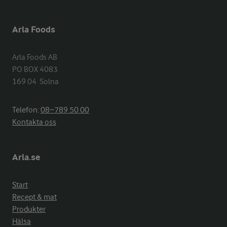
Arla Foods
Arla Foods AB

PO BOX 4083

169 04  Solna
Telefon:
08−789 50 00
Kontakta oss
Arla.se
Start
Recept & mat
Produkter
Hälsa