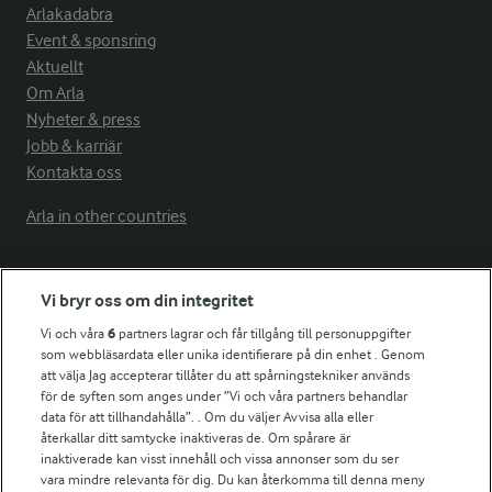
Arlakadabra
Event & sponsring
Aktuellt
Om Arla
Nyheter & press
Jobb & karriär
Kontakta oss
Arla in other countries
Fler Arlasajter
Vi bryr oss om din integritet
Vi och våra
6
partners lagrar och får tillgång till personuppgifter
För ägare
som webbläsardata eller unika identifierare på din enhet . Genom
att välja Jag accepterar tillåter du att spårningstekniker används
Arlas kundportal
för de syften som anges under ”Vi och våra partners behandlar
Arla.com
data för att tillhandahålla”. . Om du väljer Avvisa alla eller
Falbygdens Ost
återkallar ditt samtycke inaktiveras de. Om spårare är
Arla webbshop
inaktiverade kan visst innehåll och vissa annonser som du ser
vara mindre relevanta för dig. Du kan återkomma till denna meny
Bildbank