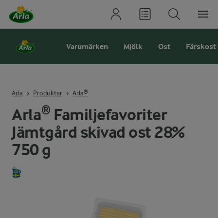
Varumärken
Mjölk
Ost
Färskost
Arla
Produkter
Arla®
Arla® Familjefavoriter
Jämtgård skivad ost 28%
750 g