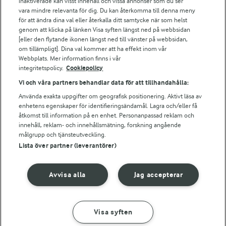
Arla webbshop
inaktiverade kan visst innehåll och vissa annonser som du ser
vara mindre relevanta för dig. Du kan återkomma till denna meny
Bildbank
för att ändra dina val eller återkalla ditt samtycke när som helst
genom att klicka på länken Visa syften längst ned på webbsidan
[eller den flytande ikonen längst ned till vänster på webbsidan,
om tillämpligt]. Dina val kommer att ha effekt inom vår
Följ oss
Webbplats. Mer information finns i vår
integritetspolicy.
Cookiepolicy
Vi och våra partners behandlar data för att tillhandahålla:
Använda exakta uppgifter om geografisk positionering. Aktivt läsa av
enhetens egenskaper för identifieringsändamål. Lagra och/eller få
åtkomst till information på en enhet. Personanpassad reklam och
innehåll, reklam- och innehållsmätning, forskning angående
målgrupp och tjänsteutveckling.
Lista över partner (leverantörer)
© 2026 Arla Foods
Ändra cookie-inställningar
Avvisa alla
Jag accepterar
Integritetspolicy
Om cookies
Visa syften