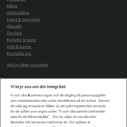
Hälsa
Arlakadabra
Event & sponsring
Aktuellt
Om Arla
Nyheter & press
Jobb & karriär
Kontakta oss
Arla in other countries
Fler Arlasajter
Vi bryr oss om din integritet
Vi och våra
6
partners lagrar och får tillgång till personuppgifter
För ägare
som webbläsardata eller unika identifierare på din enhet . Genom
att välja Jag accepterar tillåter du att spårningstekniker används
Arlas kundportal
för de syften som anges under ”Vi och våra partners behandlar
Arla.com
data för att tillhandahålla”. . Om du väljer Avvisa alla eller
Falbygdens Ost
återkallar ditt samtycke inaktiveras de. Om spårare är