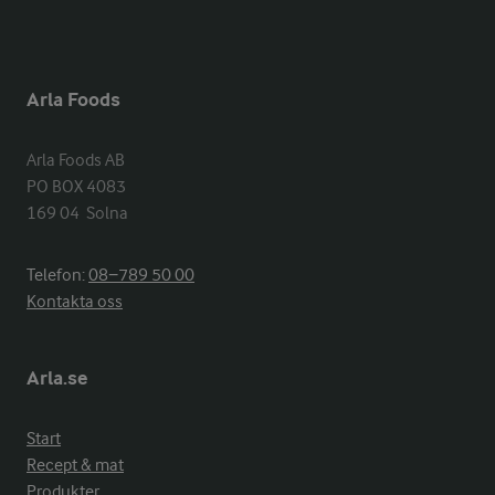
Arla Foods
Arla Foods AB

PO BOX 4083

169 04  Solna
Telefon:
08−789 50 00
Kontakta oss
Arla.se
Start
Recept & mat
Produkter