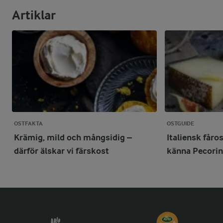
Artiklar
OSTFAKTA
OSTGUIDE
Krämig, mild och mångsidig –
Italiensk fåro
därför älskar vi färskost
känna Pecori