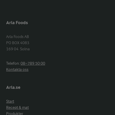
Arla Foods
Arla Foods AB

PO BOX 4083

169 04  Solna
Telefon:
08−789 50 00
Kontakta oss
Arla.se
Start
Recept & mat
Produkter