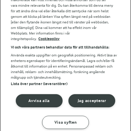
vara mindre relevanta för dig. Du kan återkomma till denna meny
Bildbank
för att ändra dina val eller återkalla ditt samtycke när som helst
genom att klicka på länken Visa syften längst ned på webbsidan
[eller den flytande ikonen längst ned till vänster på webbsidan,
om tillämpligt]. Dina val kommer att ha effekt inom vår
Följ oss
Webbplats. Mer information finns i vår
integritetspolicy.
Cookiepolicy
Vi och våra partners behandlar data för att tillhandahålla:
Använda exakta uppgifter om geografisk positionering. Aktivt läsa av
enhetens egenskaper för identifieringsändamål. Lagra och/eller få
åtkomst till information på en enhet. Personanpassad reklam och
innehåll, reklam- och innehållsmätning, forskning angående
målgrupp och tjänsteutveckling.
Lista över partner (leverantörer)
© 2026 Arla Foods
Ändra cookie-inställningar
Avvisa alla
Jag accepterar
Integritetspolicy
Om cookies
Visa syften