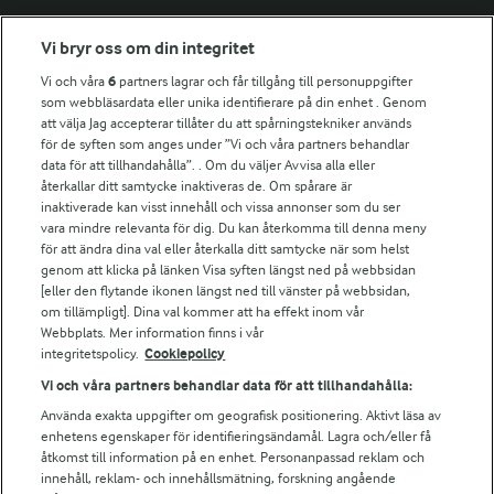
Fler Arlasajter
Vi bryr oss om din integritet
Vi och våra
6
partners lagrar och får tillgång till personuppgifter
För ägare
som webbläsardata eller unika identifierare på din enhet . Genom
att välja Jag accepterar tillåter du att spårningstekniker används
Arlas kundportal
för de syften som anges under ”Vi och våra partners behandlar
Arla.com
data för att tillhandahålla”. . Om du väljer Avvisa alla eller
Falbygdens Ost
återkallar ditt samtycke inaktiveras de. Om spårare är
Arla webbshop
inaktiverade kan visst innehåll och vissa annonser som du ser
vara mindre relevanta för dig. Du kan återkomma till denna meny
Bildbank
för att ändra dina val eller återkalla ditt samtycke när som helst
genom att klicka på länken Visa syften längst ned på webbsidan
[eller den flytande ikonen längst ned till vänster på webbsidan,
om tillämpligt]. Dina val kommer att ha effekt inom vår
Följ oss
Webbplats. Mer information finns i vår
integritetspolicy.
Cookiepolicy
Vi och våra partners behandlar data för att tillhandahålla:
Använda exakta uppgifter om geografisk positionering. Aktivt läsa av
enhetens egenskaper för identifieringsändamål. Lagra och/eller få
åtkomst till information på en enhet. Personanpassad reklam och
innehåll, reklam- och innehållsmätning, forskning angående