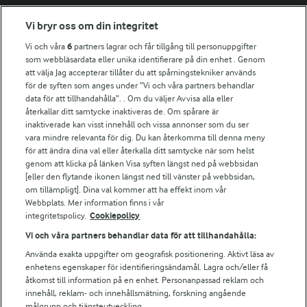
Fler Arlasajter
Vi bryr oss om din integritet
Vi och våra
6
partners lagrar och får tillgång till personuppgifter
För ägare
som webbläsardata eller unika identifierare på din enhet . Genom
att välja Jag accepterar tillåter du att spårningstekniker används
Arlas kundportal
för de syften som anges under ”Vi och våra partners behandlar
Arla.com
data för att tillhandahålla”. . Om du väljer Avvisa alla eller
Falbygdens Ost
återkallar ditt samtycke inaktiveras de. Om spårare är
Arla webbshop
inaktiverade kan visst innehåll och vissa annonser som du ser
vara mindre relevanta för dig. Du kan återkomma till denna meny
Bildbank
för att ändra dina val eller återkalla ditt samtycke när som helst
genom att klicka på länken Visa syften längst ned på webbsidan
[eller den flytande ikonen längst ned till vänster på webbsidan,
om tillämpligt]. Dina val kommer att ha effekt inom vår
Följ oss
Webbplats. Mer information finns i vår
integritetspolicy.
Cookiepolicy
Vi och våra partners behandlar data för att tillhandahålla:
Använda exakta uppgifter om geografisk positionering. Aktivt läsa av
enhetens egenskaper för identifieringsändamål. Lagra och/eller få
åtkomst till information på en enhet. Personanpassad reklam och
innehåll, reklam- och innehållsmätning, forskning angående
målgrupp och tjänsteutveckling.