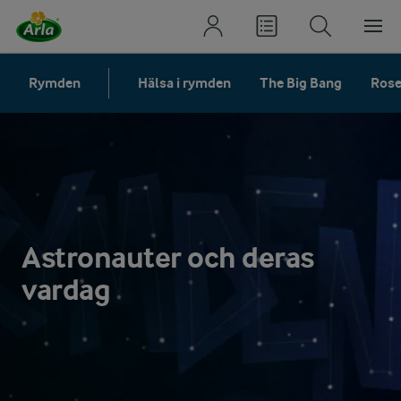
Rymden
Hälsa i rymden
The Big Bang
Rose
Astronauter och deras
vardag