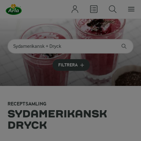
Sök på kategori eller ingrediens
Skriv in sökord för att få förslag
FILTRERA
RECEPTSAMLING
SYDAMERIKANSK
DRYCK