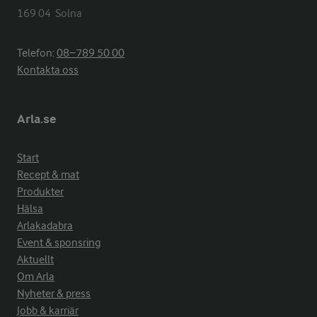
169 04  Solna
Telefon:
08−789 50 00
Kontakta oss
Arla.se
Start
Recept & mat
Produkter
Hälsa
Arlakadabra
Event & sponsring
Aktuellt
Om Arla
Nyheter & press
Jobb & karriär