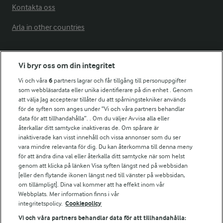
Kontakta oss
Arla in other countries
Fler Arlasajter
Vi bryr oss om din integritet
Vi och våra
6
partners lagrar och får tillgång till personuppgifter
För ägare
som webbläsardata eller unika identifierare på din enhet . Genom
att välja Jag accepterar tillåter du att spårningstekniker används
Arlas kundportal
för de syften som anges under ”Vi och våra partners behandlar
Arla.com
data för att tillhandahålla”. . Om du väljer Avvisa alla eller
Falbygdens Ost
återkallar ditt samtycke inaktiveras de. Om spårare är
Arla webbshop
inaktiverade kan visst innehåll och vissa annonser som du ser
vara mindre relevanta för dig. Du kan återkomma till denna meny
Bildbank
för att ändra dina val eller återkalla ditt samtycke när som helst
genom att klicka på länken Visa syften längst ned på webbsidan
[eller den flytande ikonen längst ned till vänster på webbsidan,
om tillämpligt]. Dina val kommer att ha effekt inom vår
Följ oss
Webbplats. Mer information finns i vår
integritetspolicy.
Cookiepolicy
Vi och våra partners behandlar data för att tillhandahålla: