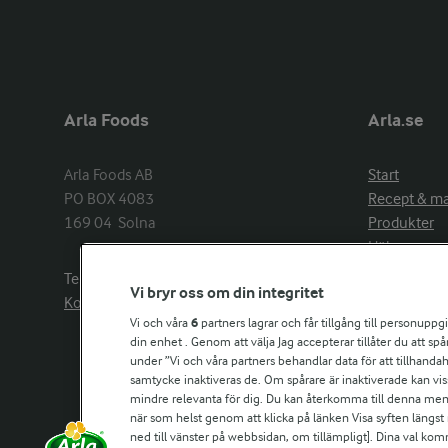
Arla Foods
Arla.se
Arla Foods AB

Start
PO BOX 4083

Recept & m
169 04  Solna
Produkter
Hälsa
Arlakadabra
Telefon:
08−789 50 00
Vi bryr oss om din integritet
Event & spo
Kontakta oss
Aktuellt
Vi och våra
6
partners lagrar och får tillgång till personuppg
din enhet . Genom att välja Jag accepterar tillåter du att s
Om Arla
under ”Vi och våra partners behandlar data för att tillhandahål
Nyheter & p
samtycke inaktiveras de. Om spårare är inaktiverade kan vis
Jobb & karri
mindre relevanta för dig. Du kan återkomma till denna meny f
Kontakta os
när som helst genom att klicka på länken Visa syften längst
ned till vänster på webbsidan, om tillämpligt]. Dina val ko