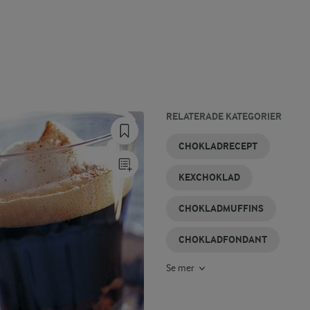
RELATERADE KATEGORIER
CHOKLADGANACHE
CHOKLADMOUSSE
CHOKLADTÅRTOR
CHOKLADKAKA
CHOKLADSÅS
SPANSK
CHOKLADRECEPT
OMELETT
KEXCHOKLAD
CHOKLADMUFFINS
CHOKLADFONDANT
Se mer