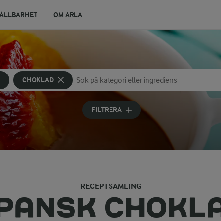
ÅLLBARHET
OM ARLA
CHOKLAD
Sök på kategori eller ingrediens
Skriv in sökord för att få förslag
FILTRERA
RECEPTSAMLING
PANSK CHOKL