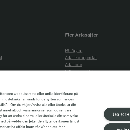
Fler Arlasajter
För ägare
at
Arlas kundportal
Arla.com
Falbygdens Ost
Arla webbshop
nsring
Bildbank
ifter som webbläsardata eller unika identifierare på
pårningstekniker används för de syften som anges
la”. . Om du väljer Avvisa alla eller återkallar ditt
ress
st innehåll och vissa annonser som du ser vara
är
Jag acce
ör att ändra dina val eller återkalla ditt samtycke
s
 ned på webbsidan [eller den flytande ikonen längst
mmer att ha effekt inom vår Webbplats. Mer
Avvisa