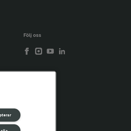
Följ oss
pterar
 alla