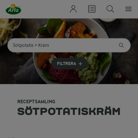
Sök på kategori eller ingrediens
Skriv in sökord för att få förslag
FILTRERA
RECEPTSAMLING
SÖTPOTATISKRÄM