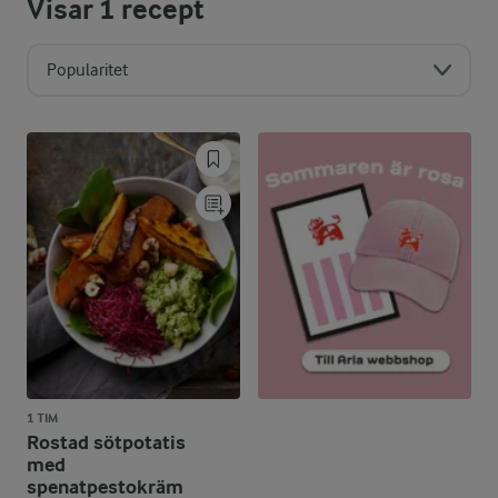
Visar
1
recept
Popularitet
1 TIM
Rostad sötpotatis
med
spenatpestokräm