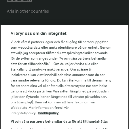
Arla in other countries
Fler Arlasajter
Vi bryr oss om din integritet
Vi och våra
6
partners lagrar och får tillgång till personuppgifter
För ägare
som webbläsardata eller unika identifierare på din enhet . Genom
att välja Jag accepterar tillåter du att spårningstekniker används
Arlas kundportal
för de syften som anges under ”Vi och våra partners behandlar
Arla.com
data för att tillhandahålla”. . Om du väljer Avvisa alla eller
Falbygdens Ost
återkallar ditt samtycke inaktiveras de. Om spårare är
Arla webbshop
inaktiverade kan visst innehåll och vissa annonser som du ser
vara mindre relevanta för dig. Du kan återkomma till denna meny
Bildbank
för att ändra dina val eller återkalla ditt samtycke när som helst
genom att klicka på länken Visa syften längst ned på webbsidan
[eller den flytande ikonen längst ned till vänster på webbsidan,
om tillämpligt]. Dina val kommer att ha effekt inom vår
Följ oss
Webbplats. Mer information finns i vår
integritetspolicy.
Cookiepolicy
Vi och våra partners behandlar data för att tillhandahålla: