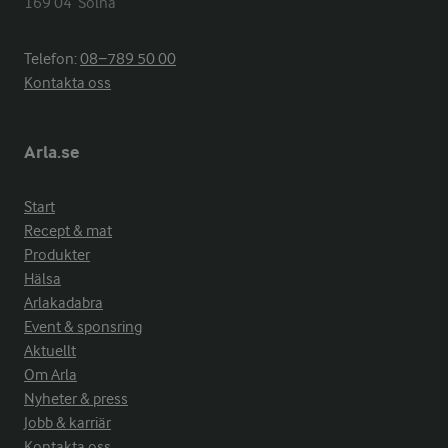
169 04  Solna
Telefon:
08−789 50 00
Kontakta oss
Arla.se
Start
Recept & mat
Produkter
Hälsa
Arlakadabra
Event & sponsring
Aktuellt
Om Arla
Nyheter & press
Jobb & karriär
Kontakta oss