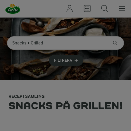
Sök på kategori eller ingrediens
Skriv in sökord för att få förslag
FILTRERA
RECEPTSAMLING
SNACKS PÅ GRILLEN!