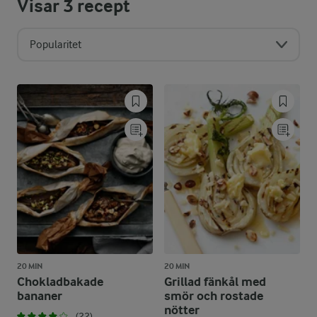
Visar
3
recept
Popularitet
20 MIN
20 MIN
Chokladbakade
Grillad fänkål med
bananer
smör och rostade
nötter
(22)