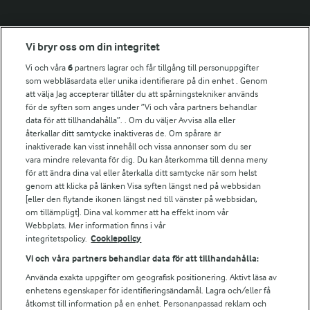
Fler Arlasajter
Vi bryr oss om din integritet
Vi och våra
6
partners lagrar och får tillgång till personuppgifter
För ägare
som webbläsardata eller unika identifierare på din enhet . Genom
att välja Jag accepterar tillåter du att spårningstekniker används
Arlas kundportal
för de syften som anges under ”Vi och våra partners behandlar
Arla.com
data för att tillhandahålla”. . Om du väljer Avvisa alla eller
Falbygdens Ost
återkallar ditt samtycke inaktiveras de. Om spårare är
Arla webbshop
inaktiverade kan visst innehåll och vissa annonser som du ser
vara mindre relevanta för dig. Du kan återkomma till denna meny
Bildbank
för att ändra dina val eller återkalla ditt samtycke när som helst
genom att klicka på länken Visa syften längst ned på webbsidan
[eller den flytande ikonen längst ned till vänster på webbsidan,
om tillämpligt]. Dina val kommer att ha effekt inom vår
Följ oss
Webbplats. Mer information finns i vår
integritetspolicy.
Cookiepolicy
Vi och våra partners behandlar data för att tillhandahålla:
Använda exakta uppgifter om geografisk positionering. Aktivt läsa av
enhetens egenskaper för identifieringsändamål. Lagra och/eller få
åtkomst till information på en enhet. Personanpassad reklam och