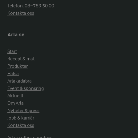
Telefon:
08−789 50 00
Kontakta oss
Arla.se
Start
Recept & mat
Produkter
Hälsa
Arlakadabra
Event & sponsring
Aktuellt
Om Arla
Nyheter & press
Jobb & karriär
Kontakta oss
Arla in other countries