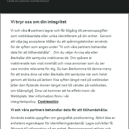
Fler Arlasajter
Vi bryr oss om din integritet
Vi och våra
6
partners lagrar och får tillgång till personuppgifter
För ägare
som webbläsardata eller unika identifierare på din enhet . Genom
att välja Jag accepterar tillåter du att spårningstekniker används
Arlas kundportal
för de syften som anges under ”Vi och våra partners behandlar
Arla.com
data för att tillhandahålla”. . Om du väljer Avvisa alla eller
Falbygdens Ost
återkallar ditt samtycke inaktiveras de. Om spårare är
Arla webbshop
inaktiverade kan visst innehåll och vissa annonser som du ser
vara mindre relevanta för dig. Du kan återkomma till denna meny
Bildbank
för att ändra dina val eller återkalla ditt samtycke när som helst
genom att klicka på länken Visa syften längst ned på webbsidan
[eller den flytande ikonen längst ned till vänster på webbsidan,
om tillämpligt]. Dina val kommer att ha effekt inom vår
Följ oss
Webbplats. Mer information finns i vår
integritetspolicy.
Cookiepolicy
Vi och våra partners behandlar data för att tillhandahålla:
Använda exakta uppgifter om geografisk positionering. Aktivt läsa av
enhetens egenskaper för identifieringsändamål. Lagra och/eller få
åtkomst till information på en enhet. Personanpassad reklam och