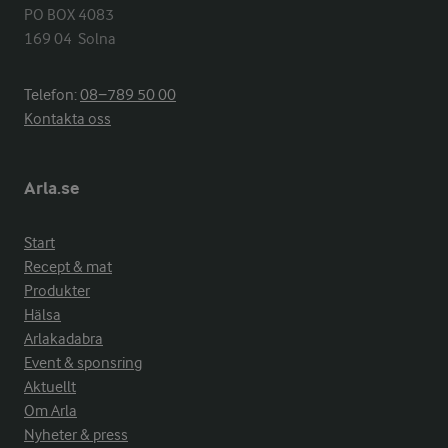
PO BOX 4083

169 04  Solna
Telefon:
08−789 50 00
Kontakta oss
Arla.se
Start
Recept & mat
Produkter
Hälsa
Arlakadabra
Event & sponsring
Aktuellt
Om Arla
Nyheter & press