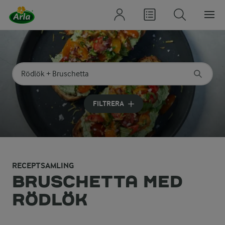
Sök på kategori eller ingrediens
Skriv in sökord för att få förslag
FILTRERA
RECEPTSAMLING
BRUSCHETTA MED
RÖDLÖK