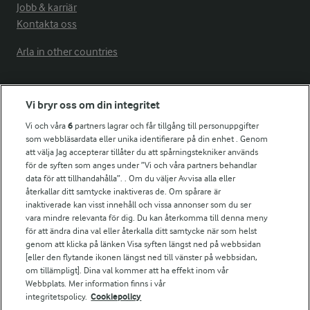
Jobb & karriär
Kontakta oss
Arla in other countries
Fler Arlasajter
Vi bryr oss om din integritet
Vi och våra
6
partners lagrar och får tillgång till personuppgifter
För ägare
som webbläsardata eller unika identifierare på din enhet . Genom
att välja Jag accepterar tillåter du att spårningstekniker används
Arlas kundportal
för de syften som anges under ”Vi och våra partners behandlar
Arla.com
data för att tillhandahålla”. . Om du väljer Avvisa alla eller
Falbygdens Ost
återkallar ditt samtycke inaktiveras de. Om spårare är
Arla webbshop
inaktiverade kan visst innehåll och vissa annonser som du ser
vara mindre relevanta för dig. Du kan återkomma till denna meny
Bildbank
för att ändra dina val eller återkalla ditt samtycke när som helst
genom att klicka på länken Visa syften längst ned på webbsidan
[eller den flytande ikonen längst ned till vänster på webbsidan,
om tillämpligt]. Dina val kommer att ha effekt inom vår
Följ oss
Webbplats. Mer information finns i vår
integritetspolicy.
Cookiepolicy