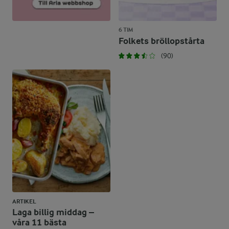
6 TIM
Folkets bröllopstårta
(90)
ARTIKEL
Laga billig middag –
våra 11 bästa