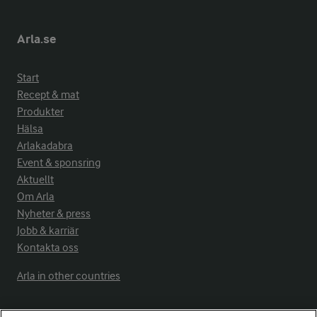
Arla.se
Start
Recept & mat
Produkter
Hälsa
Arlakadabra
Event & sponsring
Aktuellt
Om Arla
Nyheter & press
Jobb & karriär
Kontakta oss
Arla in other countries