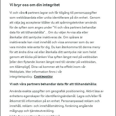
Fler Arlasajter
Vi bryr oss om din integritet
Vi och våra
6
partners lagrar och får tillgång till personuppgifter
För ägare
som webbläsardata eller unika identifierare på din enhet . Genom
att välja Jag accepterar tillåter du att spårningstekniker används
Arlas kundportal
för de syften som anges under ”Vi och våra partners behandlar
Arla.com
data för att tillhandahålla”. . Om du väljer Avvisa alla eller
Falbygdens Ost
återkallar ditt samtycke inaktiveras de. Om spårare är
Arla webbshop
inaktiverade kan visst innehåll och vissa annonser som du ser
vara mindre relevanta för dig. Du kan återkomma till denna meny
Bildbank
för att ändra dina val eller återkalla ditt samtycke när som helst
genom att klicka på länken Visa syften längst ned på webbsidan
[eller den flytande ikonen längst ned till vänster på webbsidan,
om tillämpligt]. Dina val kommer att ha effekt inom vår
Följ oss
Webbplats. Mer information finns i vår
integritetspolicy.
Cookiepolicy
Vi och våra partners behandlar data för att tillhandahålla:
Använda exakta uppgifter om geografisk positionering. Aktivt läsa av
enhetens egenskaper för identifieringsändamål. Lagra och/eller få
åtkomst till information på en enhet. Personanpassad reklam och
innehåll, reklam- och innehållsmätning, forskning angående
målgrupp och tjänsteutveckling.