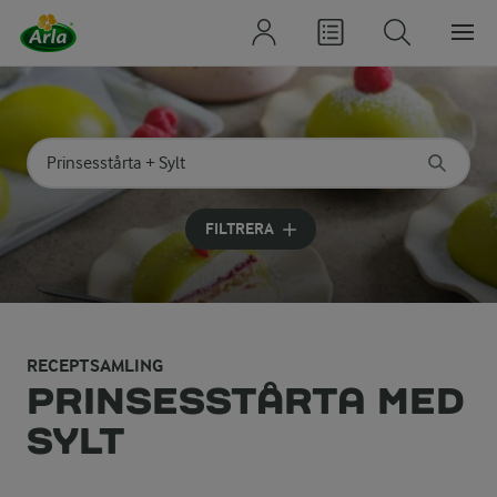
Sök på kategori eller ingrediens
Skriv in sökord för att få förslag
FILTRERA
RECEPTSAMLING
PRINSESSTÅRTA MED
SYLT