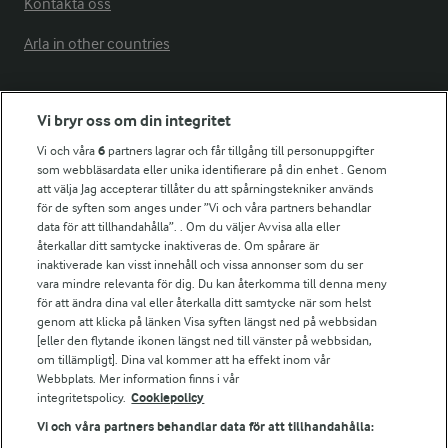
Kontakta oss
Arla in other countries
Fler Arlasajter
Vi bryr oss om din integritet
Vi och våra
6
partners lagrar och får tillgång till personuppgifter
För ägare
som webbläsardata eller unika identifierare på din enhet . Genom
att välja Jag accepterar tillåter du att spårningstekniker används
Arlas kundportal
för de syften som anges under ”Vi och våra partners behandlar
Arla.com
data för att tillhandahålla”. . Om du väljer Avvisa alla eller
Falbygdens Ost
återkallar ditt samtycke inaktiveras de. Om spårare är
Arla webbshop
inaktiverade kan visst innehåll och vissa annonser som du ser
vara mindre relevanta för dig. Du kan återkomma till denna meny
Bildbank
för att ändra dina val eller återkalla ditt samtycke när som helst
genom att klicka på länken Visa syften längst ned på webbsidan
[eller den flytande ikonen längst ned till vänster på webbsidan,
om tillämpligt]. Dina val kommer att ha effekt inom vår
Följ oss
Webbplats. Mer information finns i vår
integritetspolicy.
Cookiepolicy
Vi och våra partners behandlar data för att tillhandahålla: