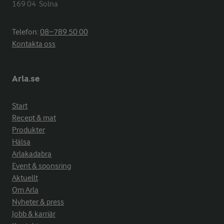
169 04  Solna
Telefon:
08−789 50 00
Kontakta oss
Arla.se
Start
Recept & mat
Produkter
Hälsa
Arlakadabra
Event & sponsring
Aktuellt
Om Arla
Nyheter & press
Jobb & karriär