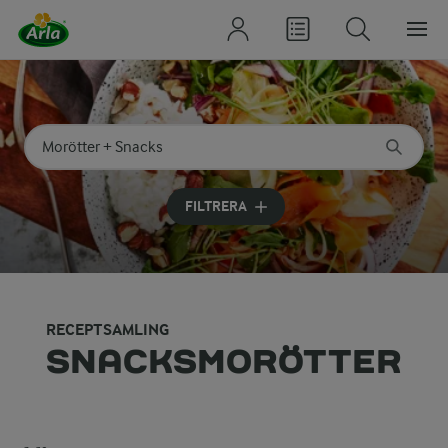
Sök på kategori eller ingrediens
Skriv in sökord för att få förslag
FILTRERA
RECEPTSAMLING
SNACKSMORÖTTER