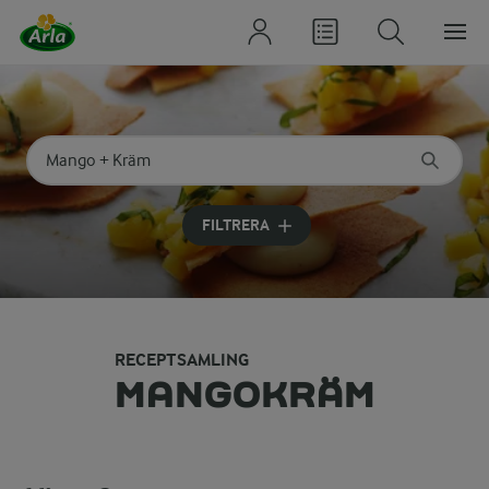
Sök på kategori eller ingrediens
Skriv in sökord för att få förslag
FILTRERA
RECEPTSAMLING
MANGOKRÄM