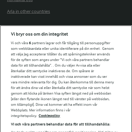
Arla in other countries
Fler Arlasajter
Vi bryr oss om din integritet
Vi och våra
6
partners lagrar och får tillgång till personuppgifter
För ägare
som webbläsardata eller unika identifierare på din enhet . Genom
att välja Jag accepterar tillåter du att spårningstekniker används
Arlas kundportal
för de syften som anges under ”Vi och våra partners behandlar
Arla.com
data för att tillhandahålla”. . Om du väljer Avvisa alla eller
Falbygdens Ost
återkallar ditt samtycke inaktiveras de. Om spårare är
Arla webbshop
inaktiverade kan visst innehåll och vissa annonser som du ser
vara mindre relevanta för dig. Du kan återkomma till denna meny
Bildbank
för att ändra dina val eller återkalla ditt samtycke när som helst
genom att klicka på länken Visa syften längst ned på webbsidan
[eller den flytande ikonen längst ned till vänster på webbsidan,
om tillämpligt]. Dina val kommer att ha effekt inom vår
Följ oss
Webbplats. Mer information finns i vår
integritetspolicy.
Cookiepolicy
Vi och våra partners behandlar data för att tillhandahålla: