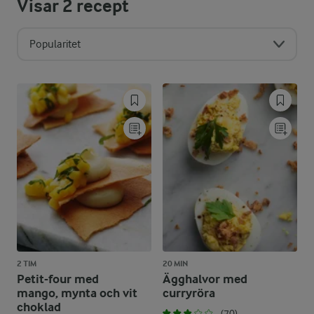
Visar
2
recept
Popularitet
2 TIM
20 MIN
Petit-four med
Ägghalvor med
mango, mynta och vit
curryröra
choklad
(70)