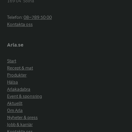
169 04  Solna
Telefon:
08−789 50 00
Kontakta oss
Arla.se
Start
Recept & mat
Produkter
Hälsa
Arlakadabra
Event & sponsring
Aktuellt
Om Arla
Nyheter & press
Jobb & karriär
Kontakta oss