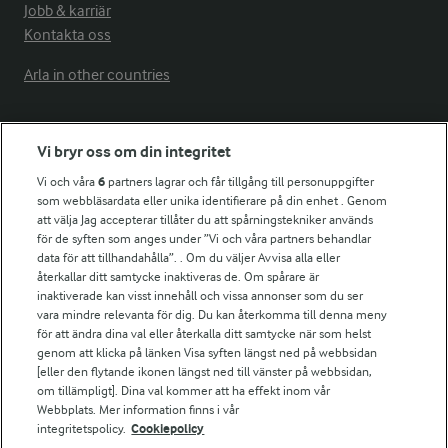
Jobb & karriär
Kontakta oss
Arla in other countries
Fler Arlasajter
Vi bryr oss om din integritet
Vi och våra
6
partners lagrar och får tillgång till personuppgifter
För ägare
som webbläsardata eller unika identifierare på din enhet . Genom
att välja Jag accepterar tillåter du att spårningstekniker används
Arlas kundportal
för de syften som anges under ”Vi och våra partners behandlar
Arla.com
data för att tillhandahålla”. . Om du väljer Avvisa alla eller
Falbygdens Ost
återkallar ditt samtycke inaktiveras de. Om spårare är
Arla webbshop
inaktiverade kan visst innehåll och vissa annonser som du ser
vara mindre relevanta för dig. Du kan återkomma till denna meny
Bildbank
för att ändra dina val eller återkalla ditt samtycke när som helst
genom att klicka på länken Visa syften längst ned på webbsidan
[eller den flytande ikonen längst ned till vänster på webbsidan,
om tillämpligt]. Dina val kommer att ha effekt inom vår
Följ oss
Webbplats. Mer information finns i vår
integritetspolicy.
Cookiepolicy