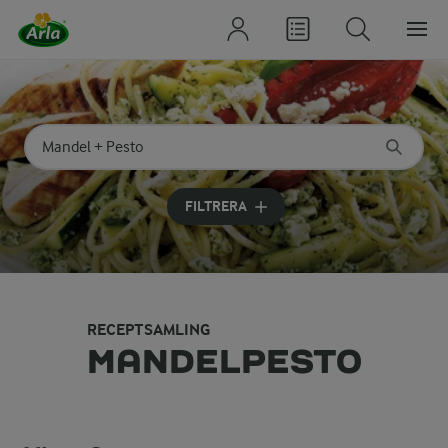
Sök på kategori eller ingrediens
Skriv in sökord för att få förslag
FILTRERA
RECEPTSAMLING
MANDELPESTO