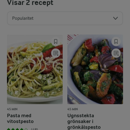
Visar
2
recept
Popularitet
45 MIN
45 MIN
Pasta med
Ugnsstekta
vitostpesto
grönsaker i
grönkålspesto
(48)