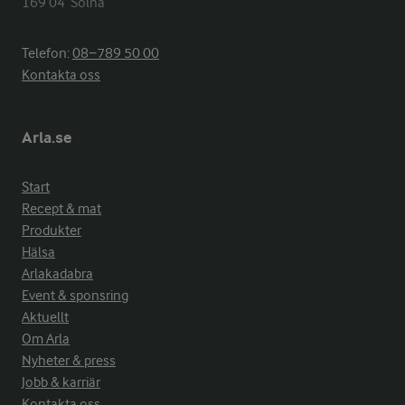
169 04  Solna
Telefon:
08−789 50 00
Kontakta oss
Arla.se
Start
Recept & mat
Produkter
Hälsa
Arlakadabra
Event & sponsring
Aktuellt
Om Arla
Nyheter & press
Jobb & karriär
Kontakta oss