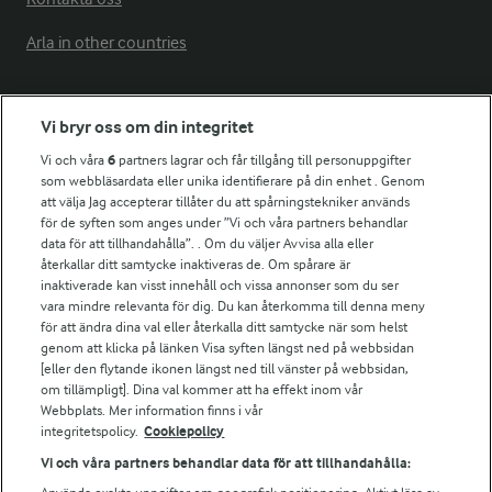
Arla in other countries
Fler Arlasajter
Vi bryr oss om din integritet
Vi och våra
6
partners lagrar och får tillgång till personuppgifter
För ägare
som webbläsardata eller unika identifierare på din enhet . Genom
att välja Jag accepterar tillåter du att spårningstekniker används
Arlas kundportal
för de syften som anges under ”Vi och våra partners behandlar
Arla.com
data för att tillhandahålla”. . Om du väljer Avvisa alla eller
Falbygdens Ost
återkallar ditt samtycke inaktiveras de. Om spårare är
Arla webbshop
inaktiverade kan visst innehåll och vissa annonser som du ser
vara mindre relevanta för dig. Du kan återkomma till denna meny
Bildbank
för att ändra dina val eller återkalla ditt samtycke när som helst
genom att klicka på länken Visa syften längst ned på webbsidan
[eller den flytande ikonen längst ned till vänster på webbsidan,
om tillämpligt]. Dina val kommer att ha effekt inom vår
Följ oss
Webbplats. Mer information finns i vår
integritetspolicy.
Cookiepolicy
Vi och våra partners behandlar data för att tillhandahålla: