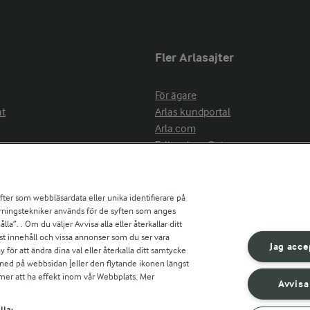
Fler Arlasajter
För ägare
at
Arlas kundportal
Arla.com
Falbygdens Ost
Arla webbshop
nsring
Bildbank
ifter som webbläsardata eller unika identifierare på
pårningstekniker används för de syften som anges
la”. . Om du väljer Avvisa alla eller återkallar ditt
ress
st innehåll och vissa annonser som du ser vara
är
Jag acce
ör att ändra dina val eller återkalla ditt samtycke
s
 ned på webbsidan [eller den flytande ikonen längst
mmer att ha effekt inom vår Webbplats. Mer
Avvisa
r countries
lla: