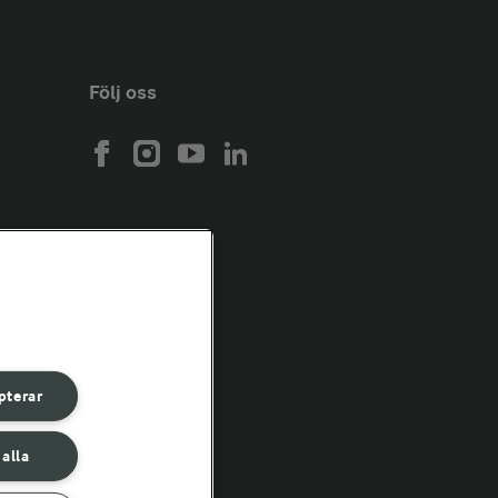
Följ oss
pterar
 alla