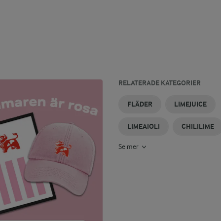
RELATERADE KATEGORIER
LIMECHEESECAKE
FLÄDERPARFAIT
FLÄDERSORBET
SOCKERKAKA
LIMEPAJ
LIME
FLÄDER
LIMEJUICE
MED LIME
DRINK
LIMEAIOLI
CHILILIME
Se mer