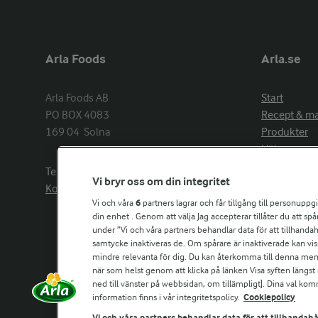
Arla Foods
Arla.se
Arla Foods AB

Start
PO BOX 4083

Recept & m
169 04  Solna
Produkter
Hälsa
Arlakadabra
Telefon:
08−789 50 00
Vi bryr oss om din integritet
Event & spo
Kontakta oss
Aktuellt
Vi och våra
6
partners lagrar och får tillgång till personuppg
din enhet . Genom att välja Jag accepterar tillåter du att s
Om Arla
under ”Vi och våra partners behandlar data för att tillhandahål
Nyheter & p
samtycke inaktiveras de. Om spårare är inaktiverade kan vis
Jobb & karri
mindre relevanta för dig. Du kan återkomma till denna meny f
Kontakta os
när som helst genom att klicka på länken Visa syften längst
ned till vänster på webbsidan, om tillämpligt]. Dina val ko
information finns i vår integritetspolicy.
Cookiepolicy
Arla in othe
Vi och våra partners behandlar data för att tillhandahå