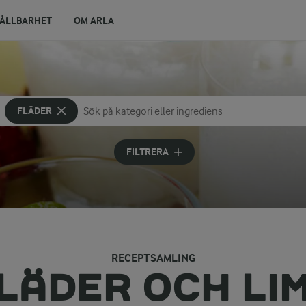
ÅLLBARHET
OM ARLA
FLÄDER
Sök på kategori eller ingrediens
Skriv in sökord för att få förslag
FILTRERA
RECEPTSAMLING
LÄDER OCH LI