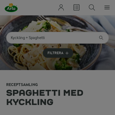
Sök på kategori eller ingrediens
Skriv in sökord för att få förslag
FILTRERA
RECEPTSAMLING
SPAGHETTI MED
KYCKLING