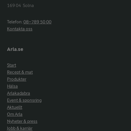
169 04  Solna
Telefon:
08−789 50 00
Kontakta oss
Arla.se
Start
Recept & mat
Produkter
Hälsa
Arlakadabra
Event & sponsring
Aktuellt
Om Arla
Nyheter & press
Jobb & karriär