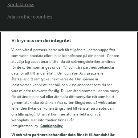
Kontakta oss
Arla in other countries
Fler Arlasajter
Vi bryr oss om din integritet
Vi och våra
6
partners lagrar och får tillgång till personuppgifter
För ägare
som webbläsardata eller unika identifierare på din enhet . Genom
att välja Jag accepterar tillåter du att spårningstekniker används
Arlas kundportal
för de syften som anges under ”Vi och våra partners behandlar
Arla.com
data för att tillhandahålla”. . Om du väljer Avvisa alla eller
Falbygdens Ost
återkallar ditt samtycke inaktiveras de. Om spårare är
Arla webbshop
inaktiverade kan visst innehåll och vissa annonser som du ser
vara mindre relevanta för dig. Du kan återkomma till denna meny
Bildbank
för att ändra dina val eller återkalla ditt samtycke när som helst
genom att klicka på länken Visa syften längst ned på webbsidan
[eller den flytande ikonen längst ned till vänster på webbsidan,
om tillämpligt]. Dina val kommer att ha effekt inom vår
Följ oss
Webbplats. Mer information finns i vår
integritetspolicy.
Cookiepolicy
Vi och våra partners behandlar data för att tillhandahålla: